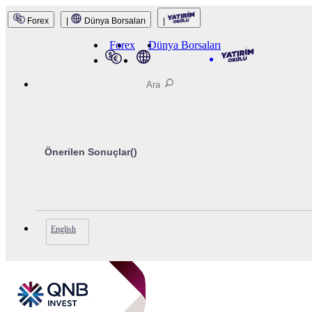
Forex
|
Dünya Borsaları
|
QNB Invest
Forex
Dünya Borsaları
Önerilen Sonuçlar(
)
English