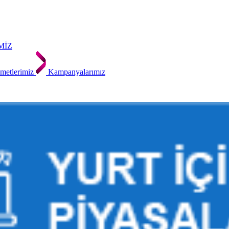
MİZ
metlerimiz
Kampanyalarımız