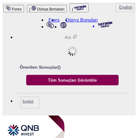
English
Forex
|
Dünya Borsaları
|
QNB Invest
Forex
Dünya Borsaları
Önerilen Sonuçlar(
)
English