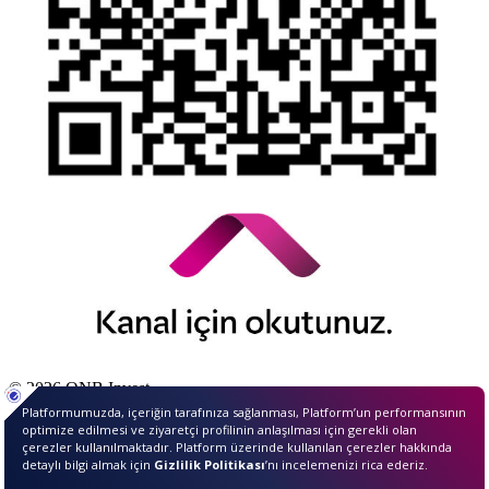
© 2026 QNB Invest,
QNB
iştirakidir.