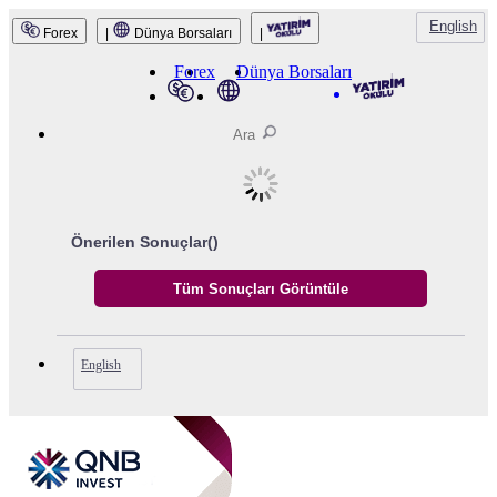
English
Forex
|
Dünya Borsaları
|
QNB Invest
Forex
Dünya Borsaları
Önerilen Sonuçlar(
)
English