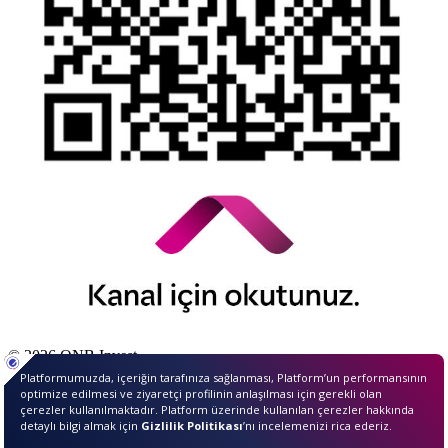
© 2026 QNB Invest,
QNB
iştirakidir.