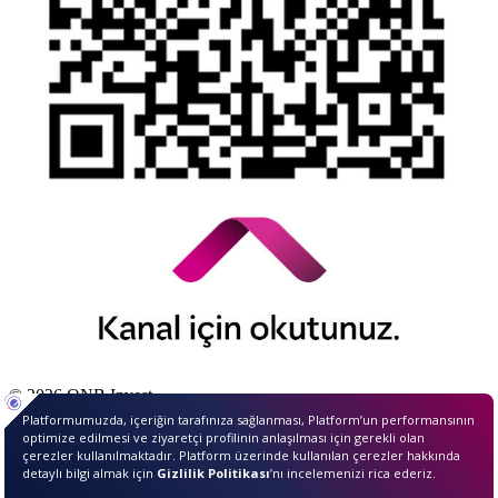
© 2026 QNB Invest,
QNB
iştirakidir.