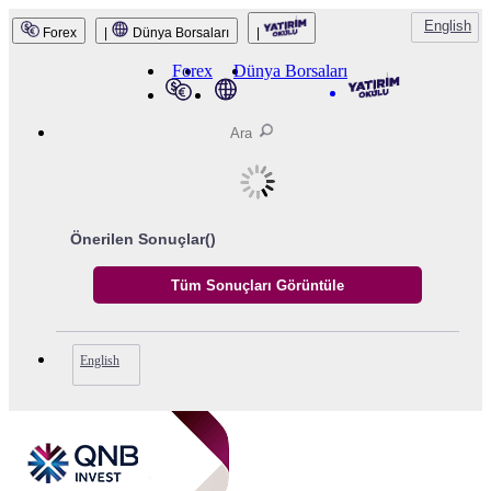
English
Forex
|
Dünya Borsaları
|
QNB Invest
Forex
Dünya Borsaları
Önerilen Sonuçlar(
)
English