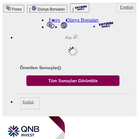
English
Forex
|
Dünya Borsaları
|
QNB Invest
Forex
Dünya Borsaları
Önerilen Sonuçlar(
)
English