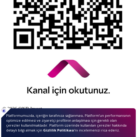
© 2026 QNB Invest,
QNB
iştirakidir.