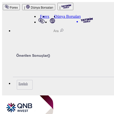
Forex
|
Dünya Borsaları
|
QNB Invest
Forex
Dünya Borsaları
Önerilen Sonuçlar(
)
English