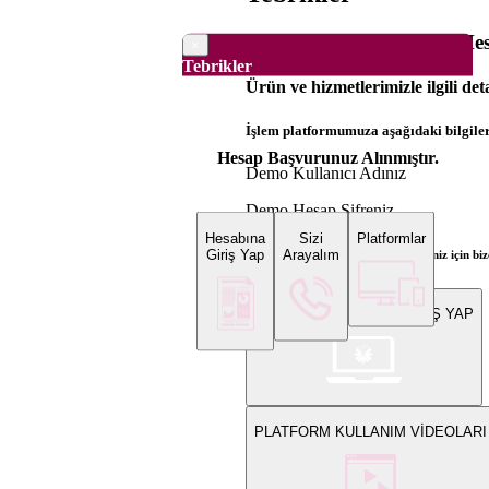
Dünya Borsaları Demo Hesa
×
Tebrikler
Ürün ve hizmetlerimizle ilgili det
İşlem platformumuza aşağıdaki bilgilerl
Hesap Başvurunuz Alınmıştır.
Demo Kullanıcı Adınız
Demo Hesap Şifreniz
Hesabına
Sizi
Platformlar
Giriş Yap
Arayalım
Bilgi ve gerçek hesap açılış talepleriniz için 
WEB PLATFORMUNA GİRİŞ YAP
PLATFORM KULLANIM VİDEOLARI