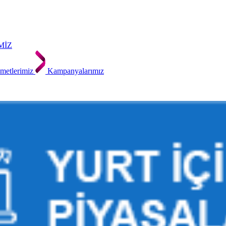
MİZ
metlerimiz
Kampanyalarımız