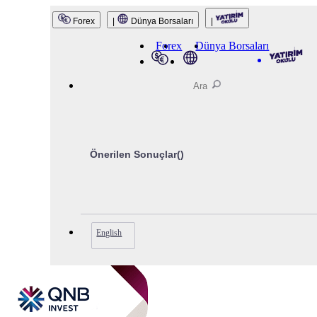
QNB Invest
Forex
|
Dünya Borsaları
|
Forex
Dünya Borsaları
Önerilen Sonuçlar(
)
English