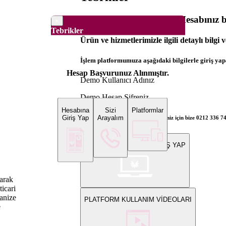
Dünya Borsaları Demo Hesabınız ba
×
Tebrikler
Ürün ve hizmetlerimizle ilgili detaylı bilgi 
İşlem platformumuza aşağıdaki bilgilerle giriş yapa
Hesap Başvurunuz Alınmıştır.
Demo Kullanıcı Adınız
Demo Hesap Şifreniz
Hesabına
Sizi
Platformlar
Giriş Yap
Arayalım
Bilgi ve gerçek hesap açılış talepleriniz için bize 0212 336 7
WEB PLATFORMUNA GİRİŞ YAP
arak
ticari
ganize
PLATFORM KULLANIM VİDEOLARI
e