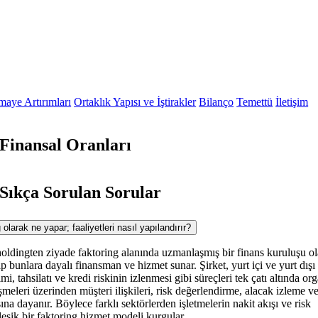
maye Artırımları
Ortaklık Yapısı ve İştirakler
Bilanço
Temettü
İletişim
inansal Oranları
ıkça Sorulan Sorular
rak ne yapar; faaliyetleri nasıl yapılandırır?
gten ziyade faktoring alanında uzmanlaşmış bir finans kuruluşu ol
lıp bunlara dayalı finansman ve hizmet sunar. Şirket, yurt içi ve yurt dışı 
, tahsilatı ve kredi riskinin izlenmesi gibi süreçleri tek çatı altında or
eşmeleri üzerinden müşteri ilişkileri, risk değerlendirme, alacak izleme v
ına dayanır. Böylece farklı sektörlerden işletmelerin nakit akışı ve risk
leşik bir faktoring hizmet modeli kurgular.