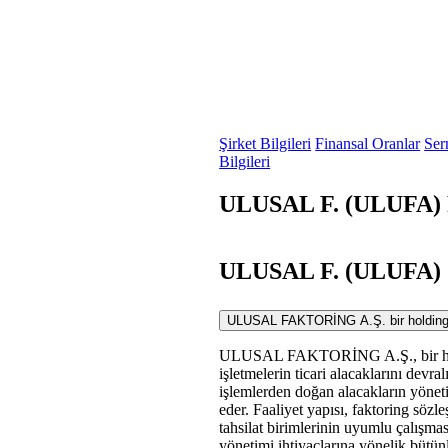
Şirket Bilgileri
Finansal Oranlar
Ser
Bilgileri
ULUSAL F. (ULUFA) F
ULUSAL F. (ULUFA) S
ULUSAL FAKTORİNG A.Ş. bir holding ola
ULUSAL FAKTORİNG A.Ş., bir holdin
işletmelerin ticari alacaklarını devra
işlemlerden doğan alacakların yönetimi
eder. Faaliyet yapısı, faktoring sözl
tahsilat birimlerinin uyumlu çalışmas
yönetimi ihtiyaçlarına yönelik bütün