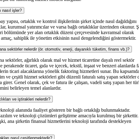
asıl işler?
ı, ortaklık ve kontrol ilişkilerinin şirket içinde nasıl dağıldığını
klar, kurumsal yatırımcılar ve varsa bağlı ortaklıklar üzerinden okunur. Ş
ileri bölümünde yer alan ortaklık düzeni çerçevesinde kavramsal olarak
a amaç, sahiplik ile yönetim etkisinin nasıl dengelendiğini göstermektir.
ektörler nelerdir (ör. otomotiv, enerji, dayanıklı tüketim, finans vb.)?
 sektörler, ağırlıklı olarak mal ve hizmet ticaretine dayalı reel sektör
ve perakende ticaret, gıda ve içecek, tekstil, inşaat ve benzeri alanlarda f
rin ticari alacaklarına yönelik faktoring hizmetleri sunar. Bu kapsamd
m ve çeşitli hizmet sektörleri gibi düzenli faturalı satış yapan sektörler 
na girer. Genel olarak, çek ve fatura ile çalışan, vadeli satış yapan her tür
cmini belirleyen temel alanlardır.
arı ve iştirakleri nelerdir?
knoloji alanında faaliyet gösteren bir bağlı ortaklığı bulunmaktadır.
 yazılım ve teknoloji çözümleri geliştirme amacıyla kurulmuş bir şirkettir.
lişki, ana şirketin finansal hizmetlerini teknoloji tarafında destekleyen
arı nasıl çeşitlenmektedir?