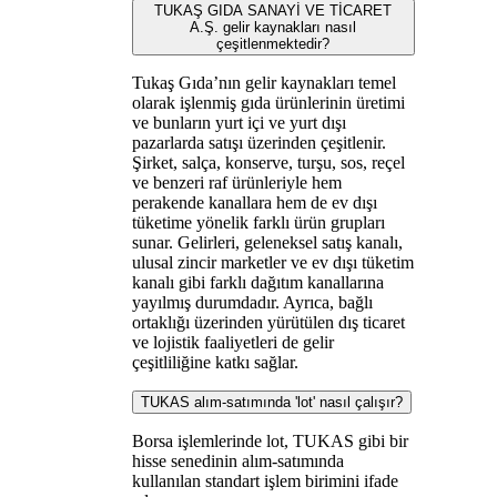
TUKAŞ GIDA SANAYİ VE TİCARET
A.Ş. gelir kaynakları nasıl
çeşitlenmektedir?
Tukaş Gıda’nın gelir kaynakları temel
olarak işlenmiş gıda ürünlerinin üretimi
ve bunların yurt içi ve yurt dışı
pazarlarda satışı üzerinden çeşitlenir.
Şirket, salça, konserve, turşu, sos, reçel
ve benzeri raf ürünleriyle hem
perakende kanallara hem de ev dışı
tüketime yönelik farklı ürün grupları
sunar. Gelirleri, geleneksel satış kanalı,
ulusal zincir marketler ve ev dışı tüketim
kanalı gibi farklı dağıtım kanallarına
yayılmış durumdadır. Ayrıca, bağlı
ortaklığı üzerinden yürütülen dış ticaret
ve lojistik faaliyetleri de gelir
çeşitliliğine katkı sağlar.
TUKAS alım-satımında 'lot' nasıl çalışır?
Borsa işlemlerinde lot, TUKAS gibi bir
hisse senedinin alım-satımında
kullanılan standart işlem birimini ifade