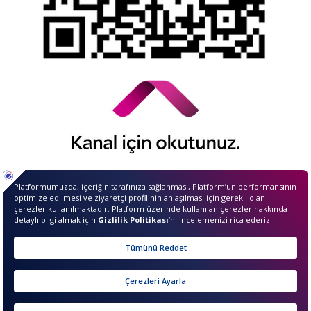
© 2026 QNB Invest,
QNB
iştirakidir.
Merhaba ben InvestIQ. Size
nasıl yardımcı olabilirim?
sıkcasorulan