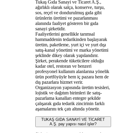
Tukaş Gıda Sanayi ve Ticaret A.Ş.,
ağırlıklı olarak salça, konserve, turşu,
sos, reçel ve dondurulmuş gıda gibi
ürünlerin üretimi ve pazarlanması
alanında faaliyet gösteren bir gıda
sanayi şirketidir.
Faaliyetlerini genellikle tarımsal
hammaddenin tedarikinden başlayarak
üretim, paketleme, yurt içi ve yurt dışı
satış-kanal yönetimi ve marka yönetimi
şeklinde dikey olarak yapılandırır.
Şirket, perakende tüketicilere olduğu
kadar otel, restoran ve benzeri
profesyonel kullanım alanlarına yönelik
ürün portföyüyle hem iç pazara hem de
dış pazarlara hizmet verir.
Organizasyon yapısında üretim tesisleri,
lojistik ve dağıtım birimleri ile satış-
pazarlama kanalları entegre şekilde
çalışarak gıda tedarik zincirinin farklı
aşamalarını tek çatı altında yönetir.
TUKAŞ GIDA SANAYİ VE TİCARET
A.Ş. pay yapısı nasıl işler?