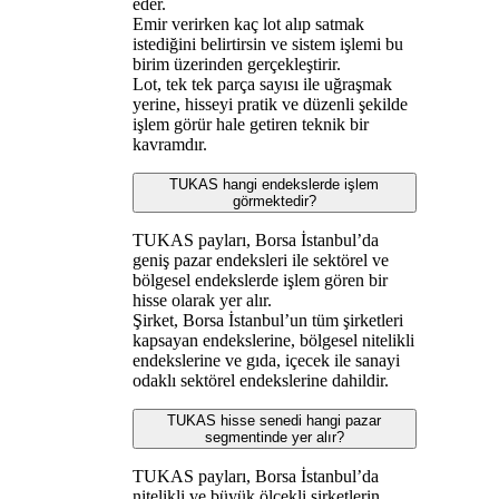
eder.
Emir verirken kaç lot alıp satmak
istediğini belirtirsin ve sistem işlemi bu
birim üzerinden gerçekleştirir.
Lot, tek tek parça sayısı ile uğraşmak
yerine, hisseyi pratik ve düzenli şekilde
işlem görür hale getiren teknik bir
kavramdır.
TUKAS hangi endekslerde işlem
görmektedir?
TUKAS payları, Borsa İstanbul’da
geniş pazar endeksleri ile sektörel ve
bölgesel endekslerde işlem gören bir
hisse olarak yer alır.
Şirket, Borsa İstanbul’un tüm şirketleri
kapsayan endekslerine, bölgesel nitelikli
endekslerine ve gıda, içecek ile sanayi
odaklı sektörel endekslerine dahildir.
TUKAS hisse senedi hangi pazar
segmentinde yer alır?
TUKAS payları, Borsa İstanbul’da
nitelikli ve büyük ölçekli şirketlerin