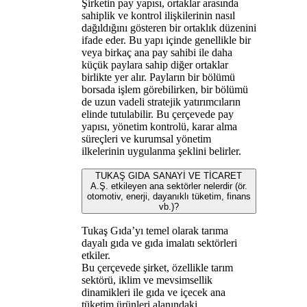
Şirketin pay yapısı, ortaklar arasında
sahiplik ve kontrol ilişkilerinin nasıl
dağıldığını gösteren bir ortaklık düzenini
ifade eder. Bu yapı içinde genellikle bir
veya birkaç ana pay sahibi ile daha
küçük paylara sahip diğer ortaklar
birlikte yer alır. Payların bir bölümü
borsada işlem görebilirken, bir bölümü
de uzun vadeli stratejik yatırımcıların
elinde tutulabilir. Bu çerçevede pay
yapısı, yönetim kontrolü, karar alma
süreçleri ve kurumsal yönetim
ilkelerinin uygulanma şeklini belirler.
TUKAŞ GIDA SANAYİ VE TİCARET
A.Ş. etkileyen ana sektörler nelerdir (ör.
otomotiv, enerji, dayanıklı tüketim, finans
vb.)?
Tukaş Gıda’yı temel olarak tarıma
dayalı gıda ve gıda imalatı sektörleri
etkiler.
Bu çerçevede şirket, özellikle tarım
sektörü, iklim ve mevsimsellik
dinamikleri ile gıda ve içecek ana
tüketim ürünleri alanındaki