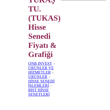
TU.
(TUKAS)
Hisse
Senedi
Fiyatı &
Grafiği
QNB INVEST
ÜRÜNLER VE
HİZMETLER
ÜRÜNLER
HİSSE SENEDİ
İŞLEMLERİ
BİST HİSSE
SENETLERİ