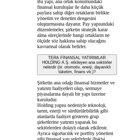
Bu yapı, ana ortak konumundaki
finansal kuruluşlar ile daha küçük
paylara sahip diğer ortakların birlikte
yönetim ve denetim dengesini
oluşturmasına dayanır. Pay yapısındaki
düzenlemeler, şirketin stratejik karar
alma süreçlerinde hangi ortakların ne
ölçüde söz hakkına sahip olacağını
kavramsal olarak belirler.
TERA FİNANSAL YATIRIMLAR
HOLDİNG A.Ş. etkileyen ana sektörler
nelerdir (ör. otomotiv, enerji, dayanıklı
tüketim, finans vb.)?
Şirketin ana odağı finansal hizmetler ve
yatırım faaliyetleri olup, sermaye
piyasalarına dayalı bir yapı üzerine
kuruludur.
Holding yapısı nedeniyle teknoloji,
tarım, enerji ve sürdürülebilirlik gibi
alanlarda faaliyet gösteren grup
şirketlerine yatırım yaparak bu
sektörlerden dolaylı olarak etkilenir.
Ayrıca sigortacılık ve portföy yönetimi
gibi finansal yan sektörlerle ilişkisi,