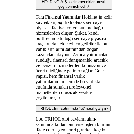
HOLDİNG A.Ş. gelir kaynakları nasıl
çeşitlenmektedir?
Tera Finansal Yatırımlar Holding’in gelir
kaynakları, ağırlıklı olarak sermaye
piyasası faaliyetleri ve bunlara bağlı
hizmetlerden oluşur. Şirket, kendi
portföyünde tuttuğu sermaye piyasası
araçlarından elde edilen getiriler ile bu
varlıkların alım satımından doğan
kazançlara dayanır. Ayrıca yatırımcılara
sunduğu finansal danışmanlık, aracılık
ve benzeri hizmetlerden komisyon ve
ücret niteliğinde gelirler sağlar. Gelir
yapısı, hem finansal varlık
yatırımlarından hem de bu varlıklar
etrafında sunulan profesyonel
hizmetlerden oluşacak şekilde
çeşitlenmiştir.
TRHOL alım-satımında 'lot' nasıl çalışır?
Lot, TRHOL gibi payların alım-
satımında kullanılan temel işlem birimini
ifade eder. İşlem emri girerken kaç lot