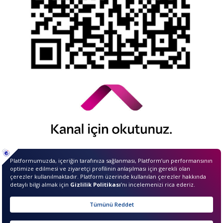
© 2026 QNB Invest,
QNB
iştirakidir.
Merhaba ben InvestIQ. Size
nasıl yardımcı olabilirim?