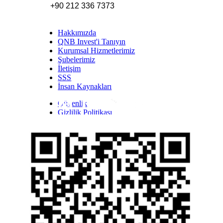
+90 212 336 7373
Hakkımızda
QNB Invest'i Tanıyın
Kurumsal Hizmetlerimiz
Şubelerimiz
İletişim
SSS
İnsan Kaynakları
Güvenlik
Inst
Face
Twitt
Link
Yout
Whatsapp
Gizlilik Politikası
Yasal Uyarı
İhbar Formu
Yasal Duyurular
Bilgi Toplumu Hizmetleri
Kişisel Verilerin Korunması
YTM - Zamanaşımına Uğrayacak Emanet ve
Alacaklar
Kamuyu Aydınlatma Esaslarına İlişkin Duyuru