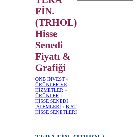
FİN.
(TRHOL)
Hisse
Senedi
Fiyatı &
Grafiği
QNB INVEST
ÜRÜNLER VE
HİZMETLER
ÜRÜNLER
HİSSE SENEDİ
İŞLEMLERİ
BİST
HİSSE SENETLERİ