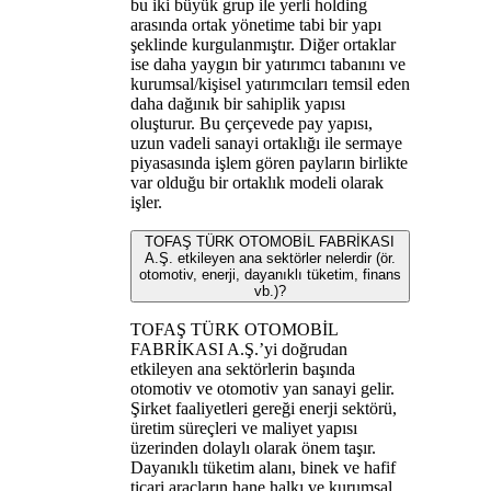
bu iki büyük grup ile yerli holding
arasında ortak yönetime tabi bir yapı
şeklinde kurgulanmıştır. Diğer ortaklar
ise daha yaygın bir yatırımcı tabanını ve
kurumsal/kişisel yatırımcıları temsil eden
daha dağınık bir sahiplik yapısı
oluşturur. Bu çerçevede pay yapısı,
uzun vadeli sanayi ortaklığı ile sermaye
piyasasında işlem gören payların birlikte
var olduğu bir ortaklık modeli olarak
işler.
TOFAŞ TÜRK OTOMOBİL FABRİKASI
A.Ş. etkileyen ana sektörler nelerdir (ör.
otomotiv, enerji, dayanıklı tüketim, finans
vb.)?
TOFAŞ TÜRK OTOMOBİL
FABRİKASI A.Ş.’yi doğrudan
etkileyen ana sektörlerin başında
otomotiv ve otomotiv yan sanayi gelir.
Şirket faaliyetleri gereği enerji sektörü,
üretim süreçleri ve maliyet yapısı
üzerinden dolaylı olarak önem taşır.
Dayanıklı tüketim alanı, binek ve hafif
ticari araçların hane halkı ve kurumsal