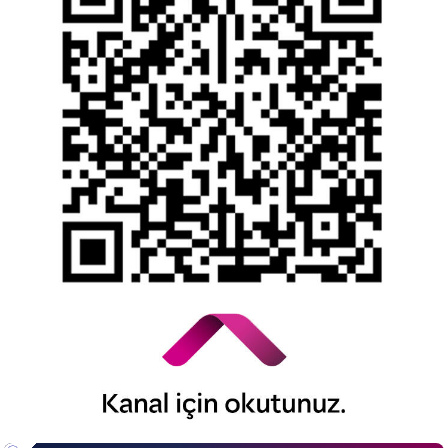
Kişisel Verilerin Korunması
YTM - Zamanaşımına Uğrayacak Emanet ve
Alacaklar
Kamuyu Aydınlatma Esaslarına İlişkin Duyuru