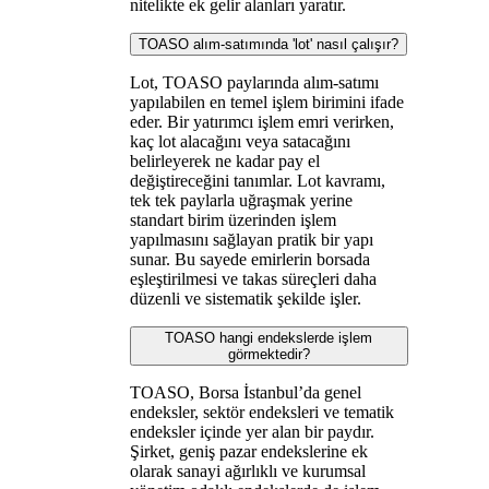
nitelikte ek gelir alanları yaratır.
TOASO alım-satımında 'lot' nasıl çalışır?
Lot, TOASO paylarında alım-satımı
yapılabilen en temel işlem birimini ifade
eder. Bir yatırımcı işlem emri verirken,
kaç lot alacağını veya satacağını
belirleyerek ne kadar pay el
değiştireceğini tanımlar. Lot kavramı,
tek tek paylarla uğraşmak yerine
standart birim üzerinden işlem
yapılmasını sağlayan pratik bir yapı
sunar. Bu sayede emirlerin borsada
eşleştirilmesi ve takas süreçleri daha
düzenli ve sistematik şekilde işler.
TOASO hangi endekslerde işlem
görmektedir?
TOASO, Borsa İstanbul’da genel
endeksler, sektör endeksleri ve tematik
endeksler içinde yer alan bir paydır.
Şirket, geniş pazar endekslerine ek
olarak sanayi ağırlıklı ve kurumsal