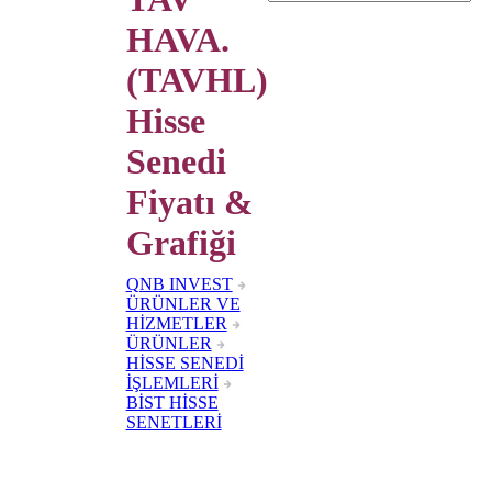
HAVA.
(TAVHL)
Hisse
Senedi
Fiyatı &
Grafiği
QNB INVEST
ÜRÜNLER VE
HİZMETLER
ÜRÜNLER
HİSSE SENEDİ
İŞLEMLERİ
BİST HİSSE
SENETLERİ