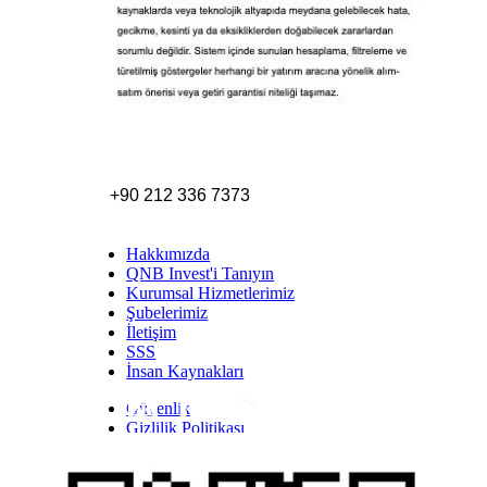
+90 212 336 7373
Hakkımızda
QNB Invest'i Tanıyın
Kurumsal Hizmetlerimiz
Şubelerimiz
İletişim
SSS
İnsan Kaynakları
Güvenlik
Inst
Face
Twitt
Link
Yout
Whatsapp
Gizlilik Politikası
Yasal Uyarı
İhbar Formu
Yasal Duyurular