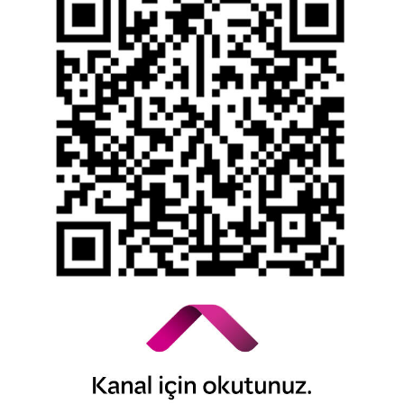
Bilgi Toplumu Hizmetleri
Kişisel Verilerin Korunması
YTM - Zamanaşımına Uğrayacak Emanet ve
Alacaklar
Kamuyu Aydınlatma Esaslarına İlişkin Duyuru