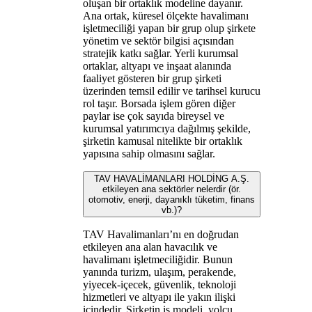
oluşan bir ortaklık modeline dayanır.
Ana ortak, küresel ölçekte havalimanı
işletmeciliği yapan bir grup olup şirkete
yönetim ve sektör bilgisi açısından
stratejik katkı sağlar. Yerli kurumsal
ortaklar, altyapı ve inşaat alanında
faaliyet gösteren bir grup şirketi
üzerinden temsil edilir ve tarihsel kurucu
rol taşır. Borsada işlem gören diğer
paylar ise çok sayıda bireysel ve
kurumsal yatırımcıya dağılmış şekilde,
şirketin kamusal nitelikte bir ortaklık
yapısına sahip olmasını sağlar.
TAV HAVALİMANLARI HOLDİNG A.Ş.
etkileyen ana sektörler nelerdir (ör.
otomotiv, enerji, dayanıklı tüketim, finans
vb.)?
TAV Havalimanları’nı en doğrudan
etkileyen ana alan havacılık ve
havalimanı işletmeciliğidir. Bunun
yanında turizm, ulaşım, perakende,
yiyecek-içecek, güvenlik, teknoloji
hizmetleri ve altyapı ile yakın ilişki
içindedir. Şirketin iş modeli, yolcu