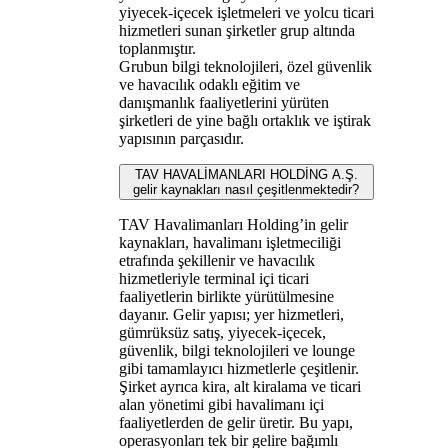
yiyecek‑içecek işletmeleri ve yolcu ticari
hizmetleri sunan şirketler grup altında
toplanmıştır.
Grubun bilgi teknolojileri, özel güvenlik
ve havacılık odaklı eğitim ve
danışmanlık faaliyetlerini yürüten
şirketleri de yine bağlı ortaklık ve iştirak
yapısının parçasıdır.
TAV HAVALİMANLARI HOLDİNG A.Ş.
gelir kaynakları nasıl çeşitlenmektedir?
TAV Havalimanları Holding’in gelir
kaynakları, havalimanı işletmeciliği
etrafında şekillenir ve havacılık
hizmetleriyle terminal içi ticari
faaliyetlerin birlikte yürütülmesine
dayanır. Gelir yapısı; yer hizmetleri,
gümrüksüz satış, yiyecek-içecek,
güvenlik, bilgi teknolojileri ve lounge
gibi tamamlayıcı hizmetlerle çeşitlenir.
Şirket ayrıca kira, alt kiralama ve ticari
alan yönetimi gibi havalimanı içi
faaliyetlerden de gelir üretir. Bu yapı,
operasyonları tek bir gelire bağımlı