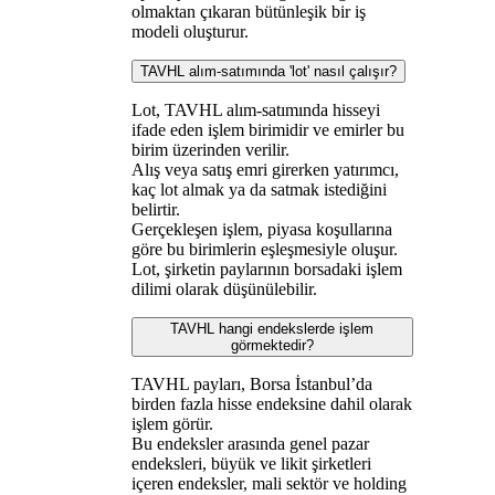
olmaktan çıkaran bütünleşik bir iş
modeli oluşturur.
TAVHL alım-satımında 'lot' nasıl çalışır?
Lot, TAVHL alım-satımında hisseyi
ifade eden işlem birimidir ve emirler bu
birim üzerinden verilir.
Alış veya satış emri girerken yatırımcı,
kaç lot almak ya da satmak istediğini
belirtir.
Gerçekleşen işlem, piyasa koşullarına
göre bu birimlerin eşleşmesiyle oluşur.
Lot, şirketin paylarının borsadaki işlem
dilimi olarak düşünülebilir.
TAVHL hangi endekslerde işlem
görmektedir?
TAVHL payları, Borsa İstanbul’da
birden fazla hisse endeksine dahil olarak
işlem görür.
Bu endeksler arasında genel pazar
endeksleri, büyük ve likit şirketleri
içeren endeksler, mali sektör ve holding