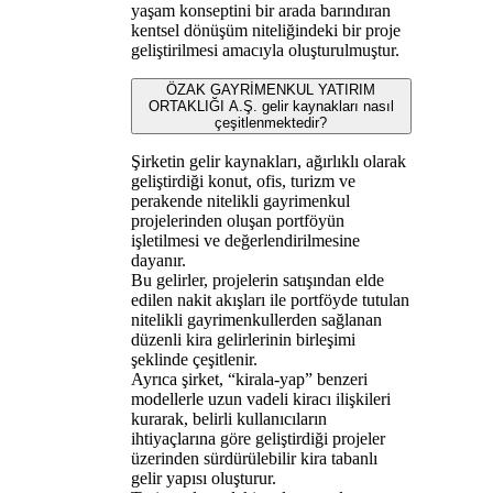
yaşam konseptini bir arada barındıran
kentsel dönüşüm niteliğindeki bir proje
geliştirilmesi amacıyla oluşturulmuştur.
ÖZAK GAYRİMENKUL YATIRIM
ORTAKLIĞI A.Ş. gelir kaynakları nasıl
çeşitlenmektedir?
Şirketin gelir kaynakları, ağırlıklı olarak
geliştirdiği konut, ofis, turizm ve
perakende nitelikli gayrimenkul
projelerinden oluşan portföyün
işletilmesi ve değerlendirilmesine
dayanır.
Bu gelirler, projelerin satışından elde
edilen nakit akışları ile portföyde tutulan
nitelikli gayrimenkullerden sağlanan
düzenli kira gelirlerinin birleşimi
şeklinde çeşitlenir.
Ayrıca şirket, “kirala-yap” benzeri
modellerle uzun vadeli kiracı ilişkileri
kurarak, belirli kullanıcıların
ihtiyaçlarına göre geliştirdiği projeler
üzerinden sürdürülebilir kira tabanlı
gelir yapısı oluşturur.