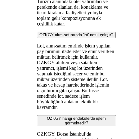
Turizm alanındaki otel yatırımları ve
perakende alanları da, konaklama ve
ticari kiralama faaliyetleri yoluyla
toplam gelir kompozisyonuna ek
çeşitlilik katar.
OZKGY alım-satımında 'lot' nasıl çalışır?
Lot, alım-satım emrinde işlem yapılan
pay birimini ifade eder ve emir verirken
miktarı belirtmek için kullanılır.
OZKGY alırken veya satarken
yatırımcı, işlemi kaç lot üzerinden
yapmak istediğini seçer ve emir bu
miktar üzerinden sisteme iletilir. Lot,
takas ve hesap hareketlerinde işlemin
ölçü birimi gibi çalışır. Bir hisse
senedinde lot, sadece işlem
büyüklüğünü anlatan teknik bir
kavramdır.
OZKGY hangi endekslerde işlem
görmektedir?
OZKGY, Borsa İstanbul’da