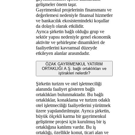
gelişmeler önem taşır.
Gayrimenkul projelerinin finansmanı ve
değerlemesi nedeniyle finansal hizmetler
ve bankacılık ekosistemindeki koşullar
da dolaylı olarak etkilidir.
Ayrıca şirketin bağlı olduğu grup ve
sektör yapısı nedeniyle genel ekonomik
aktivite ve şehirleşme dinamikleri de
faaliyetlerini kavramsal düzeyde
etkileyen alanlar arasındadır.
ÖZAK GAYRİMENKUL YATIRIM
ORTAKLIĞI A.Ş. bağlı ortaklıkları ve
iştirakleri nelerdir?
Şirketin turizm ve otel işletmeciliği
alanında faaliyet gösteren bağlı
ortaklıkları bulunmaktadır. Bu bağlı
ortaklıklar, konaklama ve turizm odaklı
otel işletmeciliği faaliyetlerini yürütmek
üzere yapılandırılmıştır. Ayrıca şirketin,
büyük ölçekli karma bir gayrimenkul
geliştirme projesi için kurulmuş bir iş
ortaklığına katılımı vardır. Bu iş
ortaklığı, özellikle konut, ticari alan ve