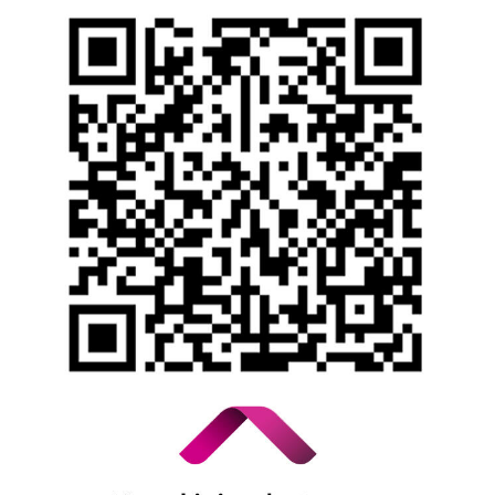
İhbar Formu
Yasal Duyurular
Bilgi Toplumu Hizmetleri
Kişisel Verilerin Korunması
YTM - Zamanaşımına Uğrayacak Emanet ve
Alacaklar
Kamuyu Aydınlatma Esaslarına İlişkin Duyuru