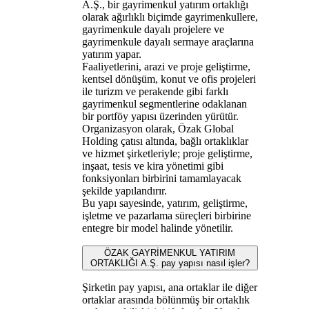
A.Ş., bir gayrimenkul yatırım ortaklığı
olarak ağırlıklı biçimde gayrimenkullere,
gayrimenkule dayalı projelere ve
gayrimenkule dayalı sermaye araçlarına
yatırım yapar.
Faaliyetlerini, arazi ve proje geliştirme,
kentsel dönüşüm, konut ve ofis projeleri
ile turizm ve perakende gibi farklı
gayrimenkul segmentlerine odaklanan
bir portföy yapısı üzerinden yürütür.
Organizasyon olarak, Özak Global
Holding çatısı altında, bağlı ortaklıklar
ve hizmet şirketleriyle; proje geliştirme,
inşaat, tesis ve kira yönetimi gibi
fonksiyonları birbirini tamamlayacak
şekilde yapılandırır.
Bu yapı sayesinde, yatırım, geliştirme,
işletme ve pazarlama süreçleri birbirine
entegre bir model halinde yönetilir.
ÖZAK GAYRİMENKUL YATIRIM
ORTAKLIĞI A.Ş. pay yapısı nasıl işler?
Şirketin pay yapısı, ana ortaklar ile diğer
ortaklar arasında bölünmüş bir ortaklık