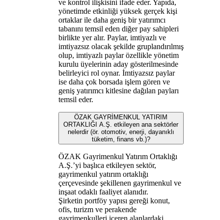
ve kontrol ilişkisini ifade eder. Yapıda,
yönetimde etkinliği yüksek gerçek kişi
ortaklar ile daha geniş bir yatırımcı
tabanını temsil eden diğer pay sahipleri
birlikte yer alır. Paylar, imtiyazlı ve
imtiyazsız olacak şekilde gruplandırılmış
olup, imtiyazlı paylar özellikle yönetim
kurulu üyelerinin aday gösterilmesinde
belirleyici rol oynar. İmtiyazsız paylar
ise daha çok borsada işlem gören ve
geniş yatırımcı kitlesine dağılan payları
temsil eder.
ÖZAK GAYRİMENKUL YATIRIM
ORTAKLIĞI A.Ş. etkileyen ana sektörler
nelerdir (ör. otomotiv, enerji, dayanıklı
tüketim, finans vb.)?
ÖZAK Gayrimenkul Yatırım Ortaklığı
A.Ş.’yi başlıca etkileyen sektör,
gayrimenkul yatırım ortaklığı
çerçevesinde şekillenen gayrimenkul ve
inşaat odaklı faaliyet alanıdır.
Şirketin portföy yapısı gereği konut,
ofis, turizm ve perakende
gayrimenkulleri içeren alanlardaki