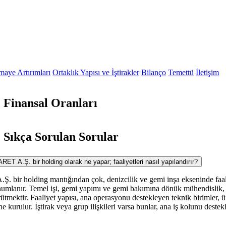
maye Artırımları
Ortaklık Yapısı ve İştirakler
Bilanço
Temettü
İletişim
Finansal Oranları
ıkça Sorulan Sorular
.Ş. bir holding olarak ne yapar; faaliyetleri nasıl yapılandırır?
.Ş. bir holding mantığından çok, denizcilik ve gemi inşa ekseninde faal
konumlanır. Temel işi, gemi yapımı ve gemi bakımına dönük mühendislik,
rütmektir. Faaliyet yapısı, ana operasyonu destekleyen teknik birimler, 
rine kurulur. İştirak veya grup ilişkileri varsa bunlar, ana iş kolunu deste