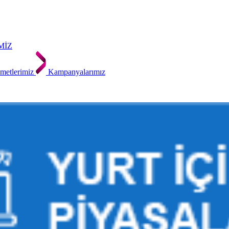
MİZ
metlerimiz
Kampanyalarımız