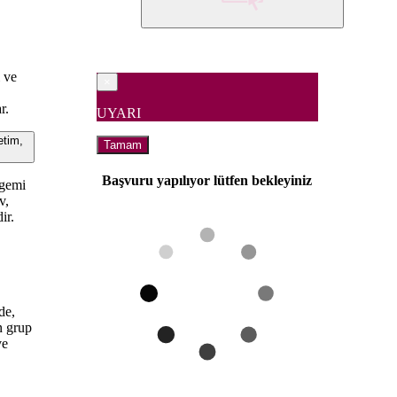
 ve
×
r.
UYARI
etim,
Tamam
Başvuru yapılıyor lütfen bekleyiniz
 gemi
v,
ir.
e
de,
n grup
ve