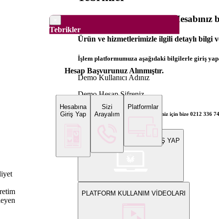
Dünya Borsaları Demo Hesabınız ba
×
Tebrikler
Ürün ve hizmetlerimizle ilgili detaylı bilgi 
İşlem platformumuza aşağıdaki bilgilerle giriş yapa
Hesap Başvurunuz Alınmıştır.
Demo Kullanıcı Adınız
Demo Hesap Şifreniz
Hesabına
Sizi
Platformlar
Giriş Yap
Arayalım
Bilgi ve gerçek hesap açılış talepleriniz için bize 0212 336 7
WEB PLATFORMUNA GİRİŞ YAP
iyet
üretim
PLATFORM KULLANIM VİDEOLARI
kleyen