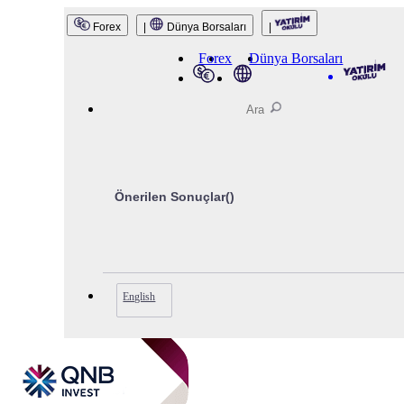
QNB Invest
Forex
|
Dünya Borsaları
|
Forex
Dünya Borsaları
Önerilen Sonuçlar(
)
English