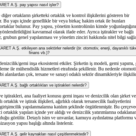
T A.Ş. pay yapısı nasıl işler?
diğer ortakların şirketteki ortaklık ve kontrol ilişkilerini gösteren bir
. Bu yapı içinde genellikle bir veya birkaç hakim ortak ile bunları
rtaklar bulunur. Pay yapısı, yönetim kontrolünün kimde yoğunlaştığını
 yönlendirildiğini kavramsal olarak ifade eder. Ayrıca iştirakler ve bağlı
er, grubun genel yapılanması ve yönetim zinciri hakkında nitel bilgi sağla
A.Ş. etkileyen ana sektörler nelerdir (ör. otomotiv, enerji, dayanıklı tük
finans vb.)?
denizcilik/gemi inşa ekosistemi etkiler. Şirketin iş modeli, gemi yapımı,
eme ile mühendislik hizmetleri etrafında şekillenir. Bu nedenle otomoti
bi alanlardan çok, tersane ve sanayi odaklı sektör dinamikleriyle ilişkilid
.Ş. bağlı ortaklıkları ve iştirakleri nelerdir?
e iştirakleri, ana faaliyet konusu gemi inşası ve denizcilik olan şirket v
 ortaklık ve iştirak ilişkileri, ağırlıklı olarak tersanecilik faaliyetlerini
girişimcilik yapılanmalarına katılım şeklinde örgütlenmiştir. Bu çerçeve
ci ortaklık yapıları içinde yer aldığı ve denizcilik yatırımlarına odaklana
olduğu görülür. Detaylı isim ve unvanlar, kamuyu aydınlatma platformu 
izasyon yapısı başlığı altında listelenir.
 A.Ş. gelir kaynakları nasıl çeşitlenmektedir?