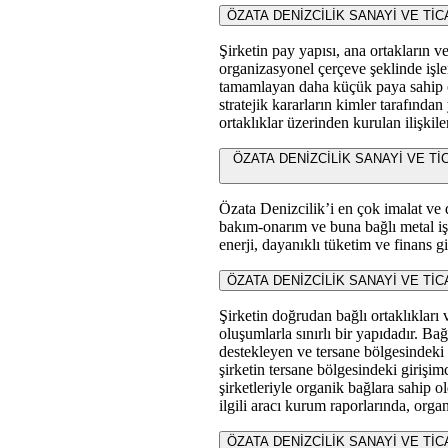
ÖZATA DENİZCİLİK SANAYİ VE TİCARE
Şirketin pay yapısı, ana ortakların ve 
organizasyonel çerçeve şeklinde işler
tamamlayan daha küçük paya sahip o
stratejik kararların kimler tarafından
ortaklıklar üzerinden kurulan ilişkil
ÖZATA DENİZCİLİK SANAYİ VE TİCARET 
Özata Denizcilik’i en çok imalat ve 
bakım-onarım ve buna bağlı metal işl
enerji, dayanıklı tüketim ve finans gi
ÖZATA DENİZCİLİK SANAYİ VE TİCARET A
Şirketin doğrudan bağlı ortaklıkları v
oluşumlarla sınırlı bir yapıdadır. Bağlı
destekleyen ve tersane bölgesindeki 
şirketin tersane bölgesindeki girişim
şirketleriyle organik bağlara sahip 
ilgili aracı kurum raporlarında, organ
ÖZATA DENİZCİLİK SANAYİ VE TİCARET