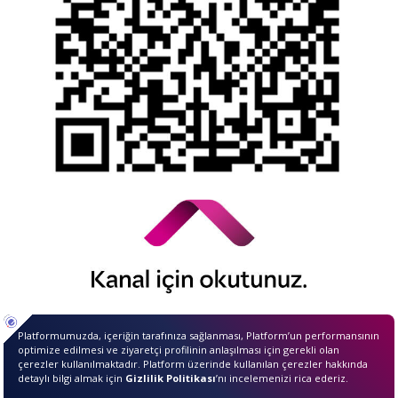
© 2026 QNB Invest,
QNB
iştirakidir.