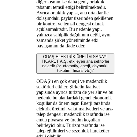
diğer kısmın ise daha geniş ortaklık
tabanını temsil ettiği belirtilmektedir.
Ayrıca ortaklık yapısı, ana ortaklar ile
dolaşımdaki paylar üzerinden şekillenen
bir kontrol ve temsil dengesi olarak
açıklanmaktadır. Bu nedenle yapı,
yalnızca sahiplik dağılımını değil, aynı
zamanda şirket yönetiminde etki
paylaşımını da ifade eder.
ODAŞ ELEKTRİK ÜRETİM SANAYİ
TİCARET A.Ş. etkileyen ana sektörler
nelerdir (ör. otomotiv, enerji, dayanıklı
tüketim, finans vb.)?
ODAŞ’ı en çok enerji ve madencilik
sektörleri etkiler. Şirketin faaliyet
yapısında ayrıca turizm de yer alır ve bu
nedenle bu alanlardaki genel ekonomik
koşullar da önem taşır. Enerji tarafında
elektrik üretimi, yakıt maliyetleri ve arz-
talep dengesi; madencilik tarafında ise
emtia piyasası ve üretim koşulları
belirleyici olur. Turizm tarafında ise
talep eğilimleri ve sezonluk hareketler
etkili olabilir.