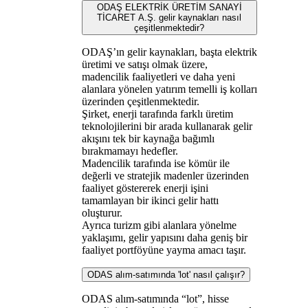
ODAŞ ELEKTRİK ÜRETİM SANAYİ
TİCARET A.Ş. gelir kaynakları nasıl
çeşitlenmektedir?
ODAŞ’ın gelir kaynakları, başta elektrik
üretimi ve satışı olmak üzere,
madencilik faaliyetleri ve daha yeni
alanlara yönelen yatırım temelli iş kolları
üzerinden çeşitlenmektedir.
Şirket, enerji tarafında farklı üretim
teknolojilerini bir arada kullanarak gelir
akışını tek bir kaynağa bağımlı
bırakmamayı hedefler.
Madencilik tarafında ise kömür ile
değerli ve stratejik madenler üzerinden
faaliyet göstererek enerji işini
tamamlayan bir ikinci gelir hattı
oluşturur.
Ayrıca turizm gibi alanlara yönelme
yaklaşımı, gelir yapısını daha geniş bir
faaliyet portföyüne yayma amacı taşır.
ODAS alım-satımında 'lot' nasıl çalışır?
ODAS alım-satımında “lot”, hisse