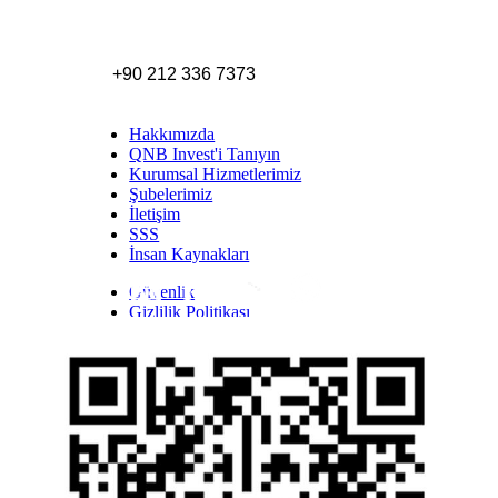
+90 212 336 7373
Hakkımızda
QNB Invest'i Tanıyın
Kurumsal Hizmetlerimiz
Şubelerimiz
İletişim
SSS
İnsan Kaynakları
Güvenlik
Inst
Face
Twitt
Link
Yout
Whatsapp
Gizlilik Politikası
Yasal Uyarı
İhbar Formu
Yasal Duyurular
Bilgi Toplumu Hizmetleri
Kişisel Verilerin Korunması
YTM - Zamanaşımına Uğrayacak Emanet ve
Alacaklar
Kamuyu Aydınlatma Esaslarına İlişkin Duyuru