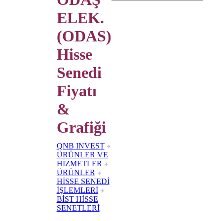
ELEK.
(ODAS)
Hisse
Senedi
Fiyatı
&
Grafiği
QNB INVEST
ÜRÜNLER VE
HİZMETLER
ÜRÜNLER
HİSSE SENEDİ
İŞLEMLERİ
BİST HİSSE
SENETLERİ