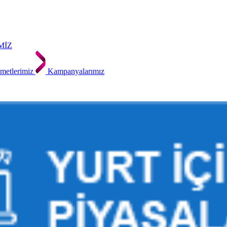
MİZ
metlerimiz
Kampanyalarımız