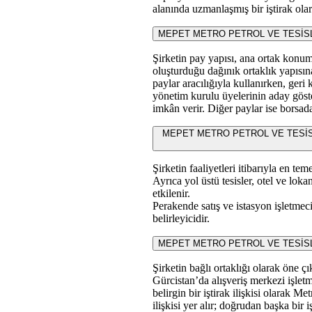
alanında uzmanlaşmış bir iştirak olar
MEPET METRO PETROL VE TESİSLERİ
Şirketin pay yapısı, ana ortak konumu
oluşturduğu dağınık ortaklık yapısına
paylar aracılığıyla kullanırken, geri 
yönetim kurulu üyelerinin aday göster
imkân verir. Diğer paylar ise borsada
MEPET METRO PETROL VE TESİSLERİ S
Şirketin faaliyetleri itibarıyla en tem
Ayrıca yol üstü tesisler, otel ve lok
etkilenir.
Perakende satış ve istasyon işletmeci
belirleyicidir.
MEPET METRO PETROL VE TESİSLERİ SA
Şirketin bağlı ortaklığı olarak öne 
Gürcistan’da alışveriş merkezi işletm
belirgin bir iştirak ilişkisi ola
ilişkisi yer alır; doğrudan başka bir 