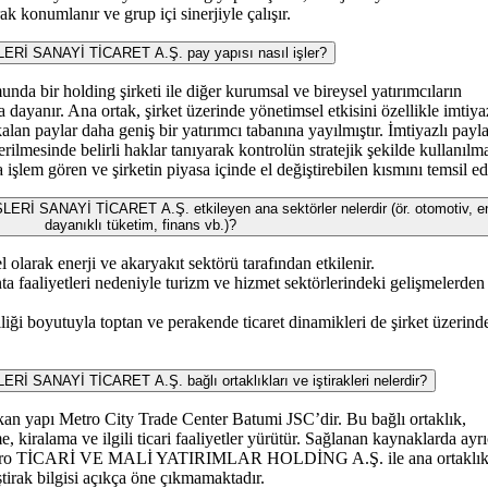
ak konumlanır ve grup içi sinerjiyle çalışır.
 SANAYİ TİCARET A.Ş. pay yapısı nasıl işler?
nda bir holding şirketi ile diğer kurumsal ve bireysel yatırımcıların
 dayanır. Ana ortak, şirket üzerinde yönetimsel etkisini özellikle imtiya
kalan paylar daha geniş bir yatırımcı tabanına yayılmıştır. İmtiyazlı payla
ilmesinde belirli haklar tanıyarak kontrolün stratejik şekilde kullanılm
 işlem gören ve şirketin piyasa içinde el değiştirebilen kısmını temsil ed
ANAYİ TİCARET A.Ş. etkileyen ana sektörler nelerdir (ör. otomotiv, ene
dayanıklı tüketim, finans vb.)?
el olarak enerji ve akaryakıt sektörü tarafından etkilenir.
anta faaliyetleri nedeniyle turizm ve hizmet sektörlerindeki gelişmelerden
liği boyutuyla toptan ve perakende ticaret dinamikleri de şirket üzerind
NAYİ TİCARET A.Ş. bağlı ortaklıkları ve iştirakleri nelerdir?
çıkan yapı Metro City Trade Center Batumi JSC’dir. Bu bağlı ortaklık,
e, kiralama ve ilgili ticari faaliyetler yürütür. Sağlanan kaynaklarda ayr
rak Metro TİCARİ VE MALİ YATIRIMLAR HOLDİNG A.Ş. ile ana ortaklı
iştirak bilgisi açıkça öne çıkmamaktadır.