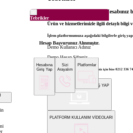
Dünya Borsaları Demo Hesabınız ba
×
Tebrikler
Ürün ve hizmetlerimizle ilgili detaylı bilgi 
İşlem platformumuza aşağıdaki bilgilerle giriş yapa
Hesap Başvurunuz Alınmıştır.
Demo Kullanıcı Adınız
Demo Hesap Şifreniz
Hesabına
Sizi
Platformlar
Giriş Yap
Arayalım
Bilgi ve gerçek hesap açılış talepleriniz için bize 0212 336 7
WEB PLATFORMUNA GİRİŞ YAP
l
in
PLATFORM KULLANIM VİDEOLARI
ini
er