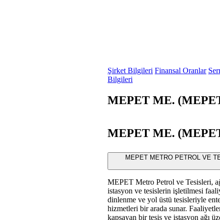
Şirket Bilgileri
Finansal Oranlar
Ser
Bilgileri
MEPET ME. (MEPET) 
MEPET ME. (MEPET) 
MEPET METRO PETROL VE TESİSLE
MEPET Metro Petrol ve Tesisleri, ağır
istasyon ve tesislerin işletilmesi faa
dinlenme ve yol üstü tesisleriyle en
hizmetleri bir arada sunar. Faaliyetle
kapsayan bir tesis ve istasyon ağı üz