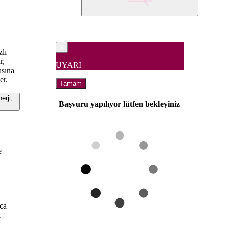
×
zlı
r,
UYARI
asına
er.
Tamam
rji,
Başvuru yapılıyor lütfen bekleyiniz
e
ıca
k