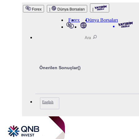
QNB Invest
Forex
|
Dünya Borsaları
|
Forex
Dünya Borsaları
Önerilen Sonuçlar(
)
English