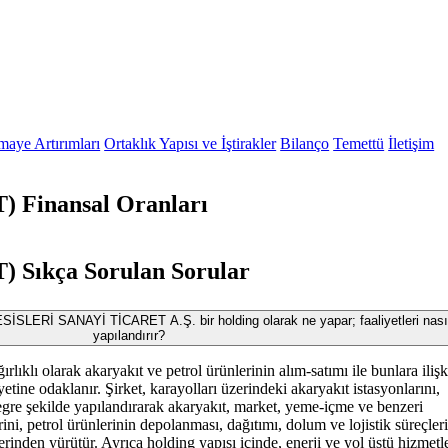
maye Artırımları
Ortaklık Yapısı ve İştirakler
Bilanço
Temettü
İletişim
Finansal Oranları
Sıkça Sorulan Sorular
Rİ SANAYİ TİCARET A.Ş. bir holding olarak ne yapar; faaliyetleri nası
yapılandırır?
lıklı olarak akaryakıt ve petrol ürünlerinin alım-satımı ile bunlara ilişk
liyetine odaklanır. Şirket, karayolları üzerindeki akaryakıt istasyonlarını,
tegre şekilde yapılandırarak akaryakıt, market, yeme-içme ve benzeri
rini, petrol ürünlerinin depolanması, dağıtımı, dolum ve lojistik süreçler
erinden yürütür. Ayrıca holding yapısı içinde, enerji ve yol üstü hizmetl