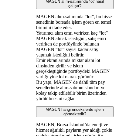
MAGEN alım-satımında 'lot' nasıl
çalışır?
MAGEN alım-satımında “lot”, bu hisse
senedinin borsada işlem gören en temel
birimini ifade eder.
Yatırımcı alım emri verirken kaç “lot”
MAGEN almak istediğini, satış emri
verirken de portföyünde bulunan
MAGEN “lot” sayısı kadar satış
yapmak istediğini belirtir.
Emir ekranlarında miktar alanı lot
cinsinden girilir ve işlem
gerçekleştiğinde portföydeki MAGEN
varlığı yine lot olarak görünür.
Bu yapı, MAGEN de dahil tüm pay
senetlerinde alım-satımın standart ve
kolay takip edilebilir birim üzerinden
yürütülmesini sağlar.
MAGEN hangi endekslerde işlem
görmektedir?
MAGEN, Borsa İstanbul’da enerji ve
hizmet ağırlıklı payların yer aldığı çoklu
endeks gruplarında işlem görür. Bu