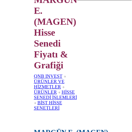
E.
(MAGEN)
Hisse
Senedi
Fiyatı &
Grafiği
QNB INVEST
ÜRÜNLER VE
HİZMETLER
ÜRÜNLER
HİSSE
SENEDİ İŞLEMLERİ
BİST HİSSE
SENETLERİ