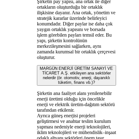
Şirketin pay yapısı, ana ortak ile diğer
ortakların oluşturduğu bir ortaklık
ilişkisine dayanır. Ana ortak, yönetim ve
stratejik kararlar üzerinde belirleyici
konumdadır. Diğer paylar ise daha çok
yaygın ortaklık yapısını ve borsada
işlem görebilen payları temsil eder. Bu
yapı, şirketin kontrolünün
merkezileşmesini sağlarken, aynı
zamanda kurumsal bir ortaklık çerçevesi
oluşturur.
MARGÜN ENERJİ ÜRETİM SANAYİ VE
TİCARET A.Ş. etkileyen ana sektörler
nelerdir (ör. otomotiv, enerji, dayanıklı
tüketim, finans vb.)?
Şirketin ana faaliyet alanı yenilenebilir
enerji üretimi olduğu için öncelikle
enerji ve elektrik üretim-dağıtım sektörü
tarafından etkilenir.
Ayrıca güneş enerjisi projeleri
geliştirmesi ve anahtar teslim kurulum
yapması nedeniyle enerji teknolojileri,
iklim teknolojileri ve mühendislik–inşaat
odaklı altyapı sektörleri önem taşır.