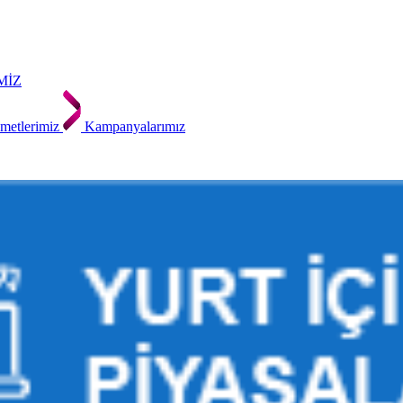
MİZ
metlerimiz
Kampanyalarımız