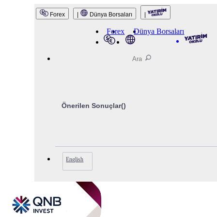
QNB Invest
Forex
|
Dünya Borsaları
|
Forex
Dünya Borsaları
Önerilen Sonuçlar(
)
English