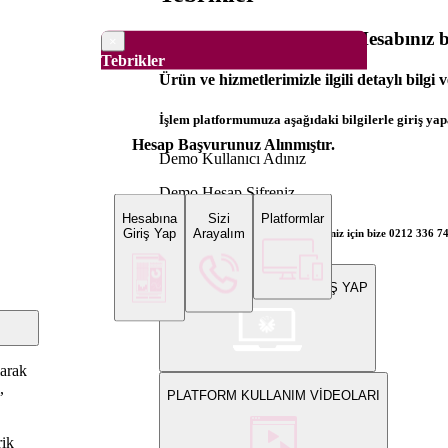
Dünya Borsaları Demo Hesabınız ba
×
Tebrikler
Ürün ve hizmetlerimizle ilgili detaylı bilgi 
İşlem platformumuza aşağıdaki bilgilerle giriş yapa
Hesap Başvurunuz Alınmıştır.
Demo Kullanıcı Adınız
Demo Hesap Şifreniz
Hesabına
Sizi
Platformlar
Giriş Yap
Arayalım
Bilgi ve gerçek hesap açılış talepleriniz için bize 0212 336 7
WEB PLATFORMUNA GİRİŞ YAP
larak
,
PLATFORM KULLANIM VİDEOLARI
rik