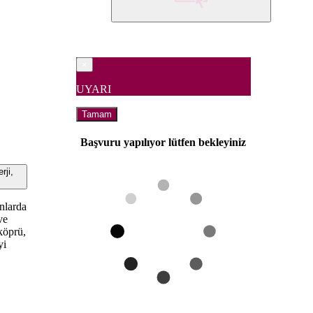
×
UYARI
Tamam
Başvuru yapılıyor lütfen bekleyiniz
ji,
nlarda
ve
 köprü,
yi