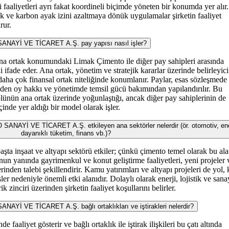
ri faaliyetleri ayrı fakat koordineli biçimde yöneten bir konumda yer alır.
lik ve karbon ayak izini azaltmaya dönük uygulamalar şirketin faaliyet
rur.
Yİ VE TİCARET A.Ş. pay yapısı nasıl işler?
k ana ortak konumundaki Limak Çimento ile diğer pay sahipleri arasında
i ifade eder. Ana ortak, yönetim ve stratejik kararlar üzerinde belirleyici
daha çok finansal ortak niteliğinde konumlanır. Paylar, esas sözleşmede
inden oy hakkı ve yönetimde temsil gücü bakımından yapılandırılır. Bu
olünün ana ortak üzerinde yoğunlaştığı, ancak diğer pay sahiplerinin de
nde yer aldığı bir model olarak işler.
İ VE TİCARET A.Ş. etkileyen ana sektörler nelerdir (ör. otomotiv, ener
dayanıklı tüketim, finans vb.)?
 inşaat ve altyapı sektörü etkiler; çünkü çimento temel olarak bu ala
nun yanında gayrimenkul ve konut geliştirme faaliyetleri, yeni projeler 
nden talebi şekillendirir. Kamu yatırımları ve altyapı projeleri de yol,
ler nedeniyle önemli etki alanıdır. Dolaylı olarak enerji, lojistik ve sana
k zinciri üzerinden şirketin faaliyet koşullarını belirler.
VE TİCARET A.Ş. bağlı ortaklıkları ve iştirakleri nelerdir?
e faaliyet gösterir ve bağlı ortaklık ile iştirak ilişkileri bu çatı altında