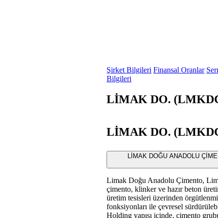
Şirket Bilgileri
Finansal Oranlar
Ser
Bilgileri
LİMAK DO. (LMKDC) 
LİMAK DO. (LMKDC) 
LİMAK DOĞU ANADOLU ÇİMENTO S
Limak Doğu Anadolu Çimento, Limak
çimento, klinker ve hazır beton üretim
üretim tesisleri üzerinden örgütlenm
fonksiyonları ile çevresel sürdürülebi
Holding yapısı içinde, çimento grub