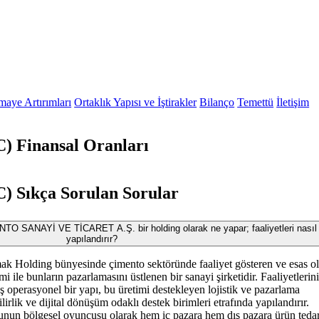
maye Artırımları
Ortaklık Yapısı ve İştirakler
Bilanço
Temettü
İletişim
Finansal Oranları
Sıkça Sorulan Sorular
ANAYİ VE TİCARET A.Ş. bir holding olarak ne yapar; faaliyetleri nasıl
yapılandırır?
 Holding bünyesinde çimento sektöründe faaliyet gösteren ve esas o
i ile bunların pazarlamasını üstlenen bir sanayi şirketidir. Faaliyetlerini
iş operasyonel bir yapı, bu üretimi destekleyen lojistik ve pazarlama
lirlik ve dijital dönüşüm odaklı destek birimleri etrafında yapılandırır.
unun bölgesel oyuncusu olarak hem iç pazara hem dış pazara ürün teda