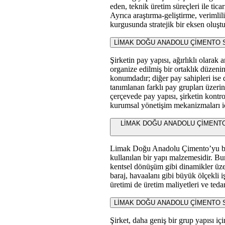
eden, teknik üretim süreçleri ile tica
Ayrıca araştırma-geliştirme, verimli
kurgusunda stratejik bir eksen oluştu
LİMAK DOĞU ANADOLU ÇİMENTO SANA
Şirketin pay yapısı, ağırlıklı olara
organize edilmiş bir ortaklık düzenin
konumdadır; diğer pay sahipleri ise 
tanımlanan farklı pay grupları üzer
çerçevede pay yapısı, şirketin kontr
kurumsal yönetişim mekanizmaları içi
LİMAK DOĞU ANADOLU ÇİMENTO SANAY
Limak Doğu Anadolu Çimento’yu başta
kullanılan bir yapı malzemesidir. Bu
kentsel dönüşüm gibi dinamikler üzeri
baraj, havaalanı gibi büyük ölçekli iş
üretimi de üretim maliyetleri ve tedari
LİMAK DOĞU ANADOLU ÇİMENTO SANAYİ 
Şirket, daha geniş bir grup yapısı içind