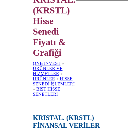
(KRSTL)
Hisse
Senedi
Fiyatı &
Grafiği
QNB INVEST
ÜRÜNLER VE
HİZMETLER
ÜRÜNLER
HİSSE
SENEDİ İŞLEMLERİ
BİST HİSSE
SENETLERİ
KRISTAL. (KRSTL)
FİNANSAL VERİLER