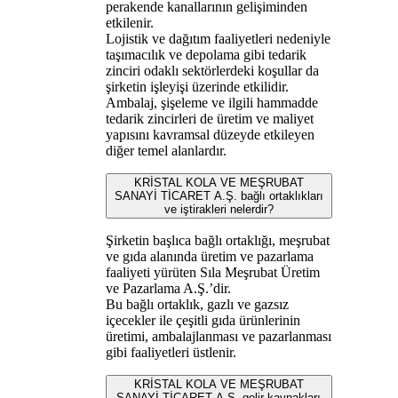
perakende kanallarının gelişiminden
etkilenir.
Lojistik ve dağıtım faaliyetleri nedeniyle
taşımacılık ve depolama gibi tedarik
zinciri odaklı sektörlerdeki koşullar da
şirketin işleyişi üzerinde etkilidir.
Ambalaj, şişeleme ve ilgili hammadde
tedarik zincirleri de üretim ve maliyet
yapısını kavramsal düzeyde etkileyen
diğer temel alanlardır.
KRİSTAL KOLA VE MEŞRUBAT
SANAYİ TİCARET A.Ş. bağlı ortaklıkları
ve iştirakleri nelerdir?
Şirketin başlıca bağlı ortaklığı, meşrubat
ve gıda alanında üretim ve pazarlama
faaliyeti yürüten Sıla Meşrubat Üretim
ve Pazarlama A.Ş.’dir.
Bu bağlı ortaklık, gazlı ve gazsız
içecekler ile çeşitli gıda ürünlerinin
üretimi, ambalajlanması ve pazarlanması
gibi faaliyetleri üstlenir.
KRİSTAL KOLA VE MEŞRUBAT
SANAYİ TİCARET A.Ş. gelir kaynakları