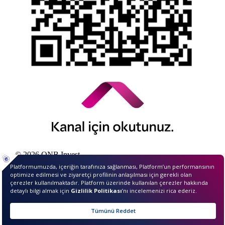
© 2026 QNB Invest,
QNB
iştirakidir.
Merhaba ben InvestIQ. Size
nasıl yardımcı olabilirim?