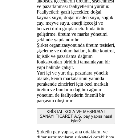
alkolsüz içeceklerin üretimi, şişelenmesi
ve pazarlanması faaliyetlerini yürütür.
Faaliyetleri; gazlı içecekler, doğal
kaynak suyu, doğal maden suyu, soğuk
çay, meyve suyu, enerji içeceği ve
benzeri ürün grupları etrafında ürün
geliştirme, üretim ve marka yönetimi
şeklinde yapılandırılır.
Şirket organizasyonunda üretim tesisleri,
şişeleme ve dolum hatları, kalite kontrol,
lojistik ve pazarlama-dağıtım
fonksiyonları birbirini tamamlayan bir
yapı halinde çalışır.
Yurt içi ve yurt dışı pazarlara yönelik
olarak, kendi markalarının yanında
perakende zincirleri için özel markalı
üretim ve bunların dağıtım ağının
yönetimi de faaliyetlerin önemli bir
parçasını oluşturur.
KRİSTAL KOLA VE MEŞRUBAT
SANAYİ TİCARET A.Ş. pay yapısı nasıl
işler?
Şirketin pay yapısı, ana ortakların ve
diğer yatırımcıların şirketteki ortaklık ve