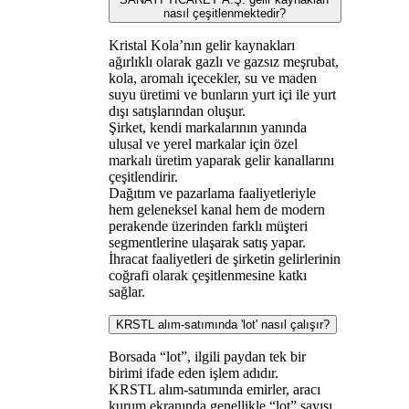
nasıl çeşitlenmektedir?
Kristal Kola’nın gelir kaynakları
ağırlıklı olarak gazlı ve gazsız meşrubat,
kola, aromalı içecekler, su ve maden
suyu üretimi ve bunların yurt içi ile yurt
dışı satışlarından oluşur.
Şirket, kendi markalarının yanında
ulusal ve yerel markalar için özel
markalı üretim yaparak gelir kanallarını
çeşitlendirir.
Dağıtım ve pazarlama faaliyetleriyle
hem geleneksel kanal hem de modern
perakende üzerinden farklı müşteri
segmentlerine ulaşarak satış yapar.
İhracat faaliyetleri de şirketin gelirlerinin
coğrafi olarak çeşitlenmesine katkı
sağlar.
KRSTL alım-satımında 'lot' nasıl çalışır?
Borsada “lot”, ilgili paydan tek bir
birimi ifade eden işlem adıdır.
KRSTL alım-satımında emirler, aracı
kurum ekranında genellikle “lot” sayısı