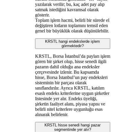
yazılarak verilir; bu, kaç adet pay alıp
satmak istediğini kavramsal olarak
gösterir.
Toplam işlem hacmi, belirli bir sürede el
değiştiren lotların toplamını temsil eden
genel bir büyüklük olarak düşünülebilir.
KRSTL hangi endekslerde işlem
görmektedir?
KRSTL, Borsa İstanbul’da payları işlem
gören bir şirket olup, hisse senedi ilgili
pazarın dahil olduğu ana endeksler
çerçevesinde izlenir. Bu kapsamda
hisse, Borsa İstanbul’un pay endeksleri
sisteminin bir parçası olarak
sınıflandırılır. Ayrıca KRSTL, katılım
esaslı endeks kriterlerine uygun şirketler
listesinde yer alır. Endeks üyeliği,
şirketin faaliyet alanı, piyasa yapısı ve
belirli nitel kriterlere uygunluğu esas
alınarak belirlenir.
KRSTL hisse senedi hangi pazar
segmentinde yer alır?