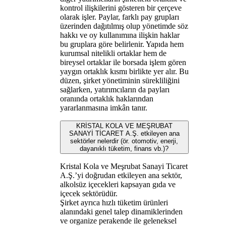
kontrol ilişkilerini gösteren bir çerçeve
olarak işler. Paylar, farklı pay grupları
üzerinden dağıtılmış olup yönetimde söz
hakkı ve oy kullanımına ilişkin haklar
bu gruplara göre belirlenir. Yapıda hem
kurumsal nitelikli ortaklar hem de
bireysel ortaklar ile borsada işlem gören
yaygın ortaklık kısmı birlikte yer alır. Bu
düzen, şirket yönetiminin sürekliliğini
sağlarken, yatırımcıların da payları
oranında ortaklık haklarından
yararlanmasına imkân tanır.
KRİSTAL KOLA VE MEŞRUBAT
SANAYİ TİCARET A.Ş. etkileyen ana
sektörler nelerdir (ör. otomotiv, enerji,
dayanıklı tüketim, finans vb.)?
Kristal Kola ve Meşrubat Sanayi Ticaret
A.Ş.’yi doğrudan etkileyen ana sektör,
alkolsüz içecekleri kapsayan gıda ve
içecek sektörüdür.
Şirket ayrıca hızlı tüketim ürünleri
alanındaki genel talep dinamiklerinden
ve organize perakende ile geleneksel