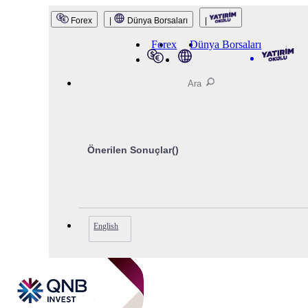
QNB Invest
Forex
|
Dünya Borsaları
|
Forex
Dünya Borsaları
Önerilen Sonuçlar(
)
English