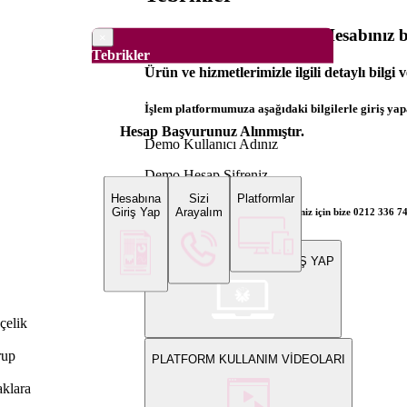
Dünya Borsaları Demo Hesabınız ba
×
Tebrikler
Ürün ve hizmetlerimizle ilgili detaylı bilgi 
İşlem platformumuza aşağıdaki bilgilerle giriş yapa
Hesap Başvurunuz Alınmıştır.
Demo Kullanıcı Adınız
Demo Hesap Şifreniz
Hesabına
Sizi
Platformlar
Giriş Yap
Arayalım
Bilgi ve gerçek hesap açılış talepleriniz için bize 0212 336 7
WEB PLATFORMUNA GİRİŞ YAP
çelik
rup
PLATFORM KULLANIM VİDEOLARI
aklara