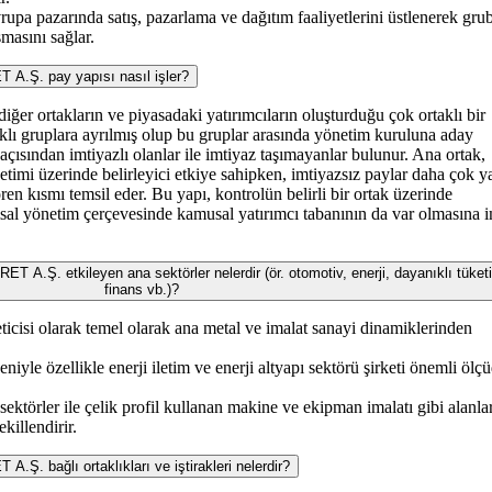
Avrupa pazarında satış, pazarlama ve dağıtım faaliyetlerini üstlenerek gru
masını sağlar.
Ş. pay yapısı nasıl işler?
 diğer ortakların ve piyasadaki yatırımcıların oluşturduğu çok ortaklı bir
rklı gruplara ayrılmış olup bu gruplar arasında yönetim kuruluna aday
çısından imtiyazlı olanlar ile imtiyaz taşımayanlar bulunur. Ana ortak,
netimi üzerinde belirleyici etkiye sahipken, imtiyazsız paylar daha çok 
ren kısmı temsil eder. Bu yapı, kontrolün belirli bir ortak üzerinde
al yönetim çerçevesinde kamusal yatırımcı tabanının da var olmasına 
Ş. etkileyen ana sektörler nelerdir (ör. otomotiv, enerji, dayanıklı tüket
finans vb.)?
reticisi olarak temel olarak ana metal ve imalat sanayi dinamiklerinden
niyle özellikle enerji iletim ve enerji altyapı sektörü şirketi önemli ölç
 sektörler ile çelik profil kullanan makine ve ekipman imalatı gibi alanla
ekillendirir.
 bağlı ortaklıkları ve iştirakleri nelerdir?