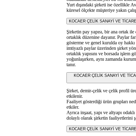
Yurt dışındaki şirketi ise özellikle 
küresel ölçekte müşteriye yakın çalış
KOCAER ÇELİK SANAYİ VE TİCARET A.
Şirketin pay yapısı, bir ana ortak ile
ortaklık düzenine dayanır. Paylar fa
gösterme ve genel kurulda oy hakkı a
imtiyazlı paylar üzerinden şirket yö
ortaklık yapısını ve borsada işlem gö
yoğunlaşırken, aynı zamanda kurums
tanır.
KOCAER ÇELİK SANAYİ VE TİCARET A.
Şirket, demir-çelik ve çelik profil ü
etkilenir.
Faaliyet gösterdiği ürün grupları nede
etkiler.
Ayrıca inşaat, yapı ve altyapı odaklı
dolaylı olarak şirketin faaliyetlerini ş
KOCAER ÇELİK SANAYİ VE TİCARET A.Ş.