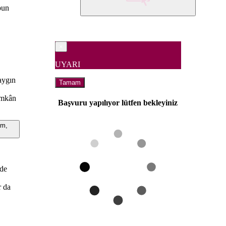
bun
×
UYARI
yaygın
Tamam
imkân
Başvuru yapılıyor lütfen bekleyiniz
im,
üde
r da