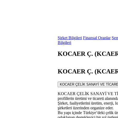
Şirket Bilgileri
Finansal Oranlar
Ser
Bilgileri
KOCAER Ç. (KCAER) 
KOCAER Ç. (KCAER) 
KOCAER ÇELİK SANAYİ VE TİCARET A.Ş. 
KOCAER ÇELİK SANAYİ VE TİCARET A
profillerin üretimi ve ticareti alanınd
Şirket, faaliyetlerini üretim, enerji, 
şirketleri üzerinden organize eder.
Bu yapı içinde Türkiye’deki çelik ür
odaklanan destekleyici bir rol üstleni