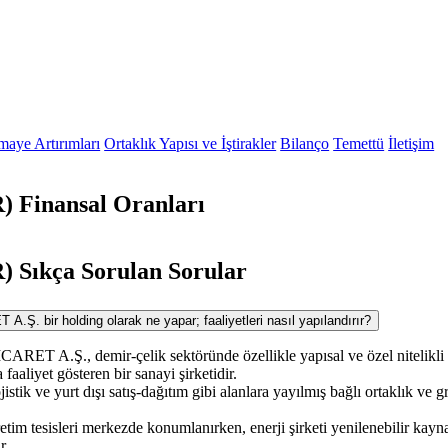
maye Artırımları
Ortaklık Yapısı ve İştirakler
Bilanço
Temettü
İletişim
Finansal Oranları
Sıkça Sorulan Sorular
bir holding olarak ne yapar; faaliyetleri nasıl yapılandırır?
.Ş., demir-çelik sektöründe özellikle yapısal ve özel nitelikli 
a faaliyet gösteren bir sanayi şirketidir.
lojistik ve yurt dışı satış-dağıtım gibi alanlara yayılmış bağlı ortaklık ve g
etim tesisleri merkezde konumlanırken, enerji şirketi yenilenebilir kayn
r.