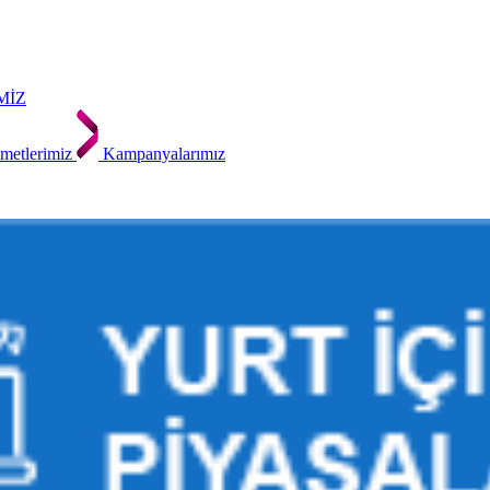
MİZ
metlerimiz
Kampanyalarımız