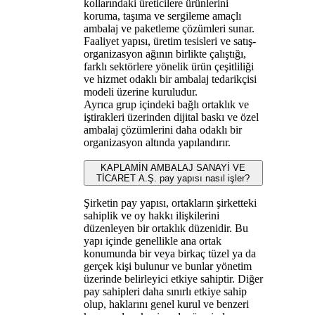
kollarındaki üreticilere ürünlerini
koruma, taşıma ve sergileme amaçlı
ambalaj ve paketleme çözümleri sunar.
Faaliyet yapısı, üretim tesisleri ve satış-
organizasyon ağının birlikte çalıştığı,
farklı sektörlere yönelik ürün çeşitliliği
ve hizmet odaklı bir ambalaj tedarikçisi
modeli üzerine kuruludur.
Ayrıca grup içindeki bağlı ortaklık ve
iştirakleri üzerinden dijital baskı ve özel
ambalaj çözümlerini daha odaklı bir
organizasyon altında yapılandırır.
KAPLAMİN AMBALAJ SANAYİ VE
TİCARET A.Ş. pay yapısı nasıl işler?
Şirketin pay yapısı, ortakların şirketteki
sahiplik ve oy hakkı ilişkilerini
düzenleyen bir ortaklık düzenidir. Bu
yapı içinde genellikle ana ortak
konumunda bir veya birkaç tüzel ya da
gerçek kişi bulunur ve bunlar yönetim
üzerinde belirleyici etkiye sahiptir. Diğer
pay sahipleri daha sınırlı etkiye sahip
olup, haklarını genel kurul ve benzeri