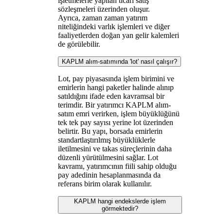
işletmelerle yapılan ticari satış
sözleşmeleri üzerinden oluşur.
Ayrıca, zaman zaman yatırım
niteliğindeki varlık işlemleri ve diğer
faaliyetlerden doğan yan gelir kalemleri
de görülebilir.
KAPLM alım-satımında 'lot' nasıl çalışır?
Lot, pay piyasasında işlem birimini ve
emirlerin hangi paketler halinde alınıp
satıldığını ifade eden kavramsal bir
terimdir. Bir yatırımcı KAPLM alım-
satım emri verirken, işlem büyüklüğünü
tek tek pay sayısı yerine lot üzerinden
belirtir. Bu yapı, borsada emirlerin
standartlaştırılmış büyüklüklerle
iletilmesini ve takas süreçlerinin daha
düzenli yürütülmesini sağlar. Lot
kavramı, yatırımcının fiili sahip olduğu
pay adedinin hesaplanmasında da
referans birim olarak kullanılır.
KAPLM hangi endekslerde işlem
görmektedir?