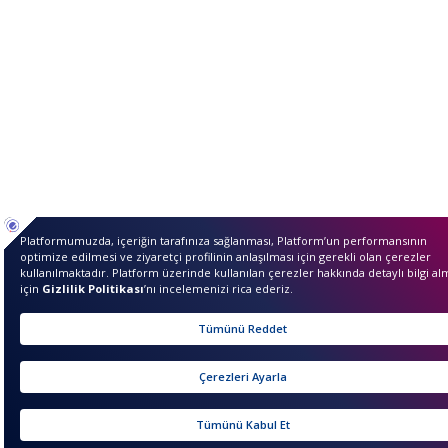
Merhaba ben InvestIQ. Size
nasıl yardımcı olabilirim?