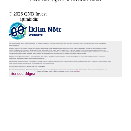
© 2026 QNB Invest,
QNB
iştirakidir.
sıkcasorulan
Sunucu Bilgisi