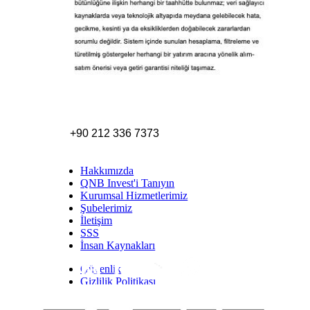
+90 212 336 7373
Hakkımızda
QNB Invest'i Tanıyın
Kurumsal Hizmetlerimiz
Şubelerimiz
İletişim
SSS
İnsan Kaynakları
Güvenlik
Inst
Face
Twitt
Link
Yout
Whatsapp
Gizlilik Politikası
Yasal Uyarı
İhbar Formu