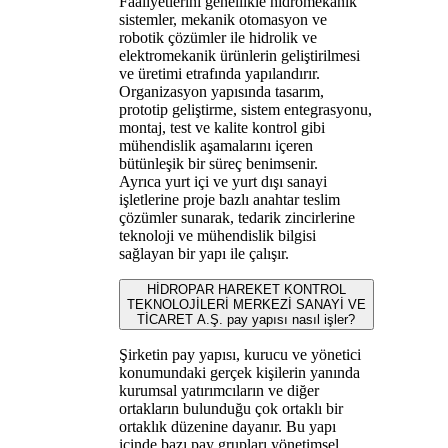
Faaliyetlerini genellikle hidromekanik
sistemler, mekanik otomasyon ve
robotik çözümler ile hidrolik ve
elektromekanik ürünlerin geliştirilmesi
ve üretimi etrafında yapılandırır.
Organizasyon yapısında tasarım,
prototip geliştirme, sistem entegrasyonu,
montaj, test ve kalite kontrol gibi
mühendislik aşamalarını içeren
bütünleşik bir süreç benimsenir.
Ayrıca yurt içi ve yurt dışı sanayi
işletlerine proje bazlı anahtar teslim
çözümler sunarak, tedarik zincirlerine
teknoloji ve mühendislik bilgisi
sağlayan bir yapı ile çalışır.
HİDROPAR HAREKET KONTROL
TEKNOLOJİLERİ MERKEZİ SANAYİ VE
TİCARET A.Ş. pay yapısı nasıl işler?
Şirketin pay yapısı, kurucu ve yönetici
konumundaki gerçek kişilerin yanında
kurumsal yatırımcıların ve diğer
ortakların bulunduğu çok ortaklı bir
ortaklık düzenine dayanır. Bu yapı
içinde bazı pay grupları yönetimsel