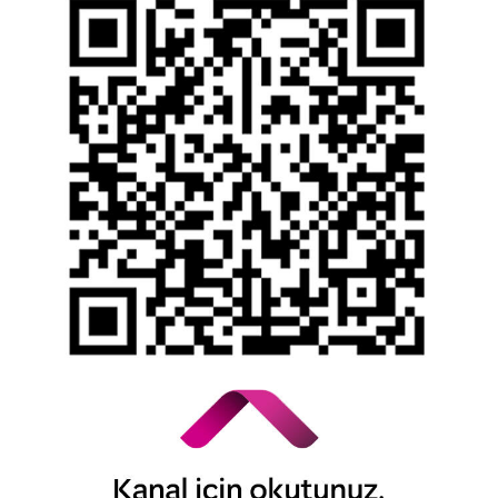
Yasal Duyurular
Bilgi Toplumu Hizmetleri
Kişisel Verilerin Korunması
YTM - Zamanaşımına Uğrayacak Emanet ve
Alacaklar
Kamuyu Aydınlatma Esaslarına İlişkin Duyuru