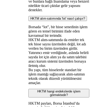
ve bunlara bağlı lisanslama veya benzeri
nitelikte ticari çıktılar gelir yapısını
destekler.
HKTM alım-satımında 'lot' nasıl çalışır?
Borsada “lot”, bir hisse senedinin işlem
gören en temel birimini ifade eden
kavramsal bir terimdir.
HKTM alım-satımında da emirler tek
tek hisse sayısı üzerinden değil, lot adı
verilen bu birim üzerinden girilir.
Yatırımcı emir verdiğinde, aslında belirli
sayıda lot için alım ya da satım talebini
aracı kurum sistemi üzerinden borsaya
iletmiş olur.
Bu yapı, tüm hisselerde standart bir
işlem mantığı sağlayarak alım-satımın
teknik olarak düzenli yürütülmesini
amaçlar.
HKTM hangi endekslerde işlem
görmektedir?
HKTM payları, Borsa İstanbul’da