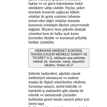
haklar ve oy gücü bakımından farklı
niteliklere sahip olabilir. Paylar, şirket
üzerinde kontrolü sağlayan hâkim
ortaklar ile geniş yatırımcı tabanını
temsil eden diğer ortaklar arasında
kurumsal yönetişim ilkeleri çerçevesinde
dağıtılır. Böylece hem şirketin stratejik
yönetimi hem de halka açık kısmı
üzerinden likidite ve kurumsal şeffaflık
birlikte yürütülür.
HİDROPAR HAREKET KONTROL
TEKNOLOJİLERİ MERKEZİ SANAYİ VE
TİCARET A.Ş. etkileyen ana sektörler
nelerdir (ör. otomotiv, enerji, dayanıklı
tüketim, finans vb.)?
Şirketin faaliyetleri, ağırlıklı olarak
endüstriyel otomasyon ve makine
imalatı ile ilişkili sektörlerden etkilenir.
Savunma sanayii, mobil hidrolik ve
hareketli iş makineleri gibi alanlar ile
robotik ve mekatronik çözümler
kullanılan genel imalat sanayii şirket için
önem taşır.