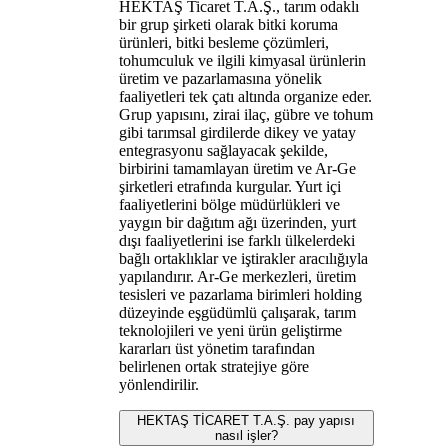
HEKTAŞ Ticaret T.A.Ş., tarım odaklı
bir grup şirketi olarak bitki koruma
ürünleri, bitki besleme çözümleri,
tohumculuk ve ilgili kimyasal ürünlerin
üretim ve pazarlamasına yönelik
faaliyetleri tek çatı altında organize eder.
Grup yapısını, zirai ilaç, gübre ve tohum
gibi tarımsal girdilerde dikey ve yatay
entegrasyonu sağlayacak şekilde,
birbirini tamamlayan üretim ve Ar-Ge
şirketleri etrafında kurgular. Yurt içi
faaliyetlerini bölge müdürlükleri ve
yaygın bir dağıtım ağı üzerinden, yurt
dışı faaliyetlerini ise farklı ülkelerdeki
bağlı ortaklıklar ve iştirakler aracılığıyla
yapılandırır. Ar-Ge merkezleri, üretim
tesisleri ve pazarlama birimleri holding
düzeyinde eşgüdümlü çalışarak, tarım
teknolojileri ve yeni ürün geliştirme
kararları üst yönetim tarafından
belirlenen ortak stratejiye göre
yönlendirilir.
HEKTAŞ TİCARET T.A.Ş. pay yapısı
nasıl işler?