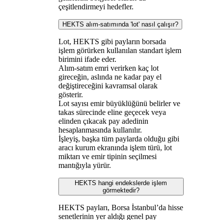
çeşitlendirmeyi hedefler.
HEKTS alım-satımında 'lot' nasıl çalışır?
Lot, HEKTS gibi payların borsada
işlem görürken kullanılan standart işlem
birimini ifade eder.
Alım-satım emri verirken kaç lot
gireceğin, aslında ne kadar pay el
değiştireceğini kavramsal olarak
gösterir.
Lot sayısı emir büyüklüğünü belirler ve
takas sürecinde eline geçecek veya
elinden çıkacak pay adedinin
hesaplanmasında kullanılır.
İşleyiş, başka tüm paylarda olduğu gibi
aracı kurum ekranında işlem türü, lot
miktarı ve emir tipinin seçilmesi
mantığıyla yürür.
HEKTS hangi endekslerde işlem
görmektedir?
HEKTS payları, Borsa İstanbul’da hisse
senetlerinin yer aldığı genel pay