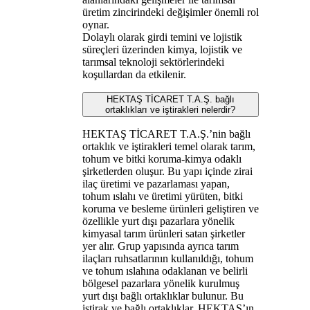
üretim zincirindeki değişimler önemli rol
oynar.
Dolaylı olarak girdi temini ve lojistik
süreçleri üzerinden kimya, lojistik ve
tarımsal teknoloji sektörlerindeki
koşullardan da etkilenir.
HEKTAŞ TİCARET T.A.Ş. bağlı
ortaklıkları ve iştirakleri nelerdir?
HEKTAŞ TİCARET T.A.Ş.’nin bağlı
ortaklık ve iştirakleri temel olarak tarım,
tohum ve bitki koruma-kimya odaklı
şirketlerden oluşur. Bu yapı içinde zirai
ilaç üretimi ve pazarlaması yapan,
tohum ıslahı ve üretimi yürüten, bitki
koruma ve besleme ürünleri geliştiren ve
özellikle yurt dışı pazarlara yönelik
kimyasal tarım ürünleri satan şirketler
yer alır. Grup yapısında ayrıca tarım
ilaçları ruhsatlarının kullanıldığı, tohum
ve tohum ıslahına odaklanan ve belirli
bölgesel pazarlara yönelik kurulmuş
yurt dışı bağlı ortaklıklar bulunur. Bu
iştirak ve bağlı ortaklıklar, HEKTAŞ’ın