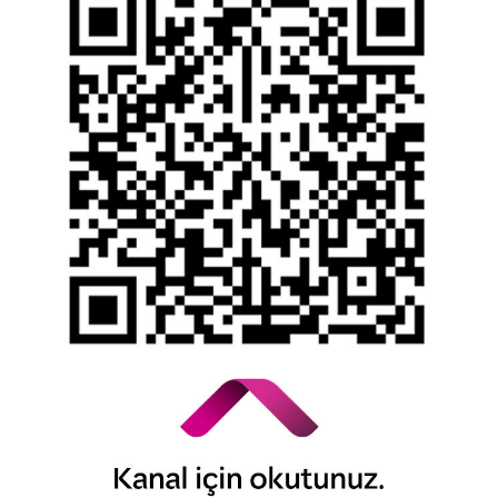
Yasal Duyurular
Bilgi Toplumu Hizmetleri
Kişisel Verilerin Korunması
YTM - Zamanaşımına Uğrayacak Emanet ve
Alacaklar
Kamuyu Aydınlatma Esaslarına İlişkin Duyuru