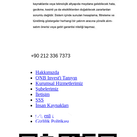
+90 212 336 7373
Hakkımızda
QNB Invest'i Tanıyın
Kurumsal Hizmetlerimiz
Şubelerimiz
İletişim
SSS
İnsan Kaynakları
Güvenlik
Inst
Face
Twitt
Link
Yout
Whatsapp
Gizlilik Politikası
Yasal Uyarı
İhbar Formu