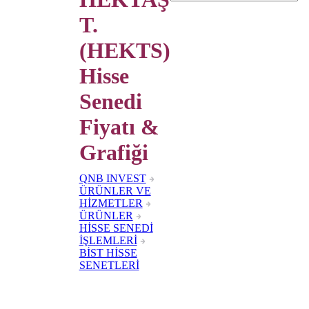
T.
(HEKTS)
Hisse
Senedi
Fiyatı &
Grafiği
QNB INVEST
ÜRÜNLER VE
HİZMETLER
ÜRÜNLER
HİSSE SENEDİ
İŞLEMLERİ
BİST HİSSE
SENETLERİ