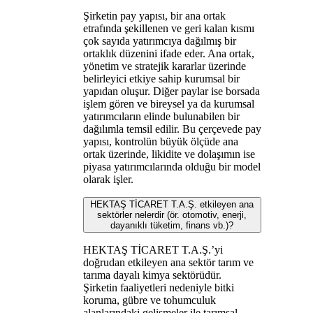
Şirketin pay yapısı, bir ana ortak
etrafında şekillenen ve geri kalan kısmı
çok sayıda yatırımcıya dağılmış bir
ortaklık düzenini ifade eder. Ana ortak,
yönetim ve stratejik kararlar üzerinde
belirleyici etkiye sahip kurumsal bir
yapıdan oluşur. Diğer paylar ise borsada
işlem gören ve bireysel ya da kurumsal
yatırımcıların elinde bulunabilen bir
dağılımla temsil edilir. Bu çerçevede pay
yapısı, kontrolün büyük ölçüde ana
ortak üzerinde, likidite ve dolaşımın ise
piyasa yatırımcılarında olduğu bir model
olarak işler.
HEKTAŞ TİCARET T.A.Ş. etkileyen ana
sektörler nelerdir (ör. otomotiv, enerji,
dayanıklı tüketim, finans vb.)?
HEKTAŞ TİCARET T.A.Ş.’yi
doğrudan etkileyen ana sektör tarım ve
tarıma dayalı kimya sektörüdür.
Şirketin faaliyetleri nedeniyle bitki
koruma, gübre ve tohumculuk
alanlarındaki gelişmeler ile tarımsal