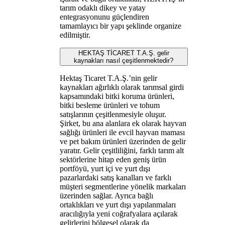
tarım odaklı dikey ve yatay
entegrasyonunu güçlendiren
tamamlayıcı bir yapı şeklinde organize
edilmiştir.
HEKTAŞ TİCARET T.A.Ş. gelir
kaynakları nasıl çeşitlenmektedir?
Hektaş Ticaret T.A.Ş.’nin gelir
kaynakları ağırlıklı olarak tarımsal girdi
kapsamındaki bitki koruma ürünleri,
bitki besleme ürünleri ve tohum
satışlarının çeşitlenmesiyle oluşur.
Şirket, bu ana alanlara ek olarak hayvan
sağlığı ürünleri ile evcil hayvan maması
ve pet bakım ürünleri üzerinden de gelir
yaratır. Gelir çeşitliliğini, farklı tarım alt
sektörlerine hitap eden geniş ürün
portföyü, yurt içi ve yurt dışı
pazarlardaki satış kanalları ve farklı
müşteri segmentlerine yönelik markaları
üzerinden sağlar. Ayrıca bağlı
ortaklıkları ve yurt dışı yapılanmaları
aracılığıyla yeni coğrafyalara açılarak
gelirlerini bölgesel olarak da