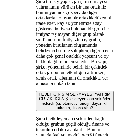
Şirketin pay yapısı, girişim sermayesi
yatırımlarını yürüten bir ana ortak ile
bunun yanında çok sayıda diğer
ortaklardan oluşan bir ortaklık düzenini
ifade eder. Paylar, yönetimde aday
gösterme imtiyazı bulunan bir grup ile
imtiyaz taşımayan diğer grup olarak
sınıflandırılır. İmtiyazlı pay grubu,
yönetim kurulunun oluşumunda
belirleyici bir role sahipken, diğer paylar
daha çok genel ortaklık yapısını ve oy
hakkı dağılımını temsil eder. Bu yapı,
şirket yönetiminde belirli bir çekirdek
ortak grubunun etkinliğini artırırken,
geniş ortak tabanının da ortaklıkta yer
almasına imkân tanır.
HEDEF GİRİŞİM SERMAYESİ YATIRIM
ORTAKLIĞI A.Ş. etkileyen ana sektörler
nelerdir (ör. otomotiv, enerji, dayanıklı
tüketim, finans vb.)?
Şirketi etkileyen ana sektörler, bağlı
olduğu grubun güçlü olduğu finans ve
teknoloji odaklı alanlardır. Bunun
yanında faaliyet modeli gereği fintech,