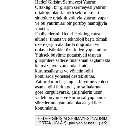
Hedef Girişim Sermayesi Yatırım
Ortaklığı, bir girişim sermayesi yatırım
ortaklığı olarak farklı sektörlerdeki
şirketlere ortaklık yoluyla yatırım yapar
ve bu yatırımları bir portföy mantığıyla
yönetir.
Faaliyetlerini, Hedef Holding çatısı
altında, finans ve teknoloji başta olmak
üzere çeşitli alanlarda doğrudan ve
dolaylı iştirakler üzerinden yapılandırır.
Yüksek büyüme potansiyeli taşıyan
girişimlere sadece finansman sağlamakla
kalmaz, aynı zamanda strateji,
kurumsallaşma ve yönetim gibi
konularda yönetsel destek sunar.
Yatırımlarını başlangıç, büyüme ve ileri
aşama gibi farklı gelişim safhalarına
göre kurgulayarak, girişimlerin uzun
vadeli büyüme ve kurumsal yapılanma
süreçlerinde yanında olacak şekilde
konumlanır.
HEDEF GİRİŞİM SERMAYESİ YATIRIM
ORTAKLIĞI A.Ş. pay yapısı nasıl işler?