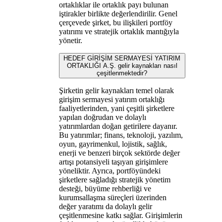
ortaklıklar ile ortaklık payı bulunan
iştirakler birlikte değerlendirilir. Genel
çerçevede şirket, bu ilişkileri portföy
yatırımı ve stratejik ortaklık mantığıyla
yönetir.
HEDEF GİRİŞİM SERMAYESİ YATIRIM
ORTAKLIĞI A.Ş. gelir kaynakları nasıl
çeşitlenmektedir?
Şirketin gelir kaynakları temel olarak
girişim sermayesi yatırım ortaklığı
faaliyetlerinden, yani çeşitli şirketlere
yapılan doğrudan ve dolaylı
yatırımlardan doğan getirilere dayanır.
Bu yatırımlar; finans, teknoloji, yazılım,
oyun, gayrimenkul, lojistik, sağlık,
enerji ve benzeri birçok sektörde değer
artışı potansiyeli taşıyan girişimlere
yöneliktir. Ayrıca, portföyündeki
şirketlere sağladığı stratejik yönetim
desteği, büyüme rehberliği ve
kurumsallaşma süreçleri üzerinden
değer yaratımı da dolaylı gelir
çeşitlenmesine katkı sağlar. Girişimlerin