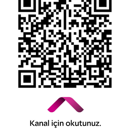
Bilgi Toplumu Hizmetleri
Kişisel Verilerin Korunması
YTM - Zamanaşımına Uğrayacak Emanet ve
Alacaklar
Kamuyu Aydınlatma Esaslarına İlişkin Duyuru