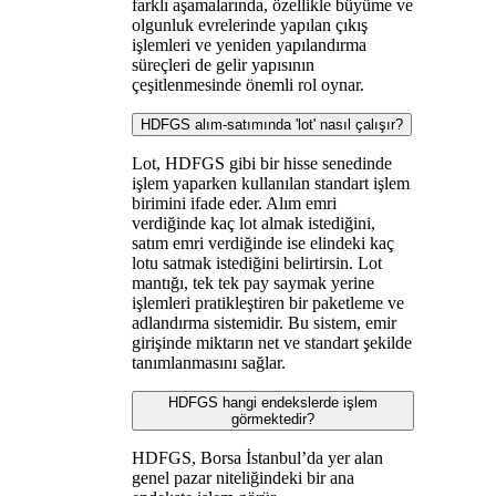
farklı aşamalarında, özellikle büyüme ve
olgunluk evrelerinde yapılan çıkış
işlemleri ve yeniden yapılandırma
süreçleri de gelir yapısının
çeşitlenmesinde önemli rol oynar.
HDFGS alım-satımında 'lot' nasıl çalışır?
Lot, HDFGS gibi bir hisse senedinde
işlem yaparken kullanılan standart işlem
birimini ifade eder. Alım emri
verdiğinde kaç lot almak istediğini,
satım emri verdiğinde ise elindeki kaç
lotu satmak istediğini belirtirsin. Lot
mantığı, tek tek pay saymak yerine
işlemleri pratikleştiren bir paketleme ve
adlandırma sistemidir. Bu sistem, emir
girişinde miktarın net ve standart şekilde
tanımlanmasını sağlar.
HDFGS hangi endekslerde işlem
görmektedir?
HDFGS, Borsa İstanbul’da yer alan
genel pazar niteliğindeki bir ana