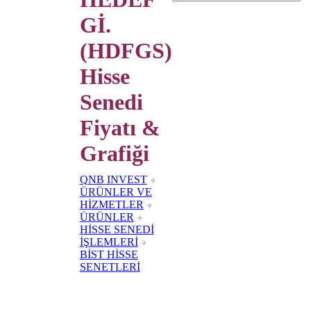
Gİ.
(HDFGS)
Hisse
Senedi
Fiyatı &
Grafiği
QNB INVEST
ÜRÜNLER VE
HİZMETLER
ÜRÜNLER
HİSSE SENEDİ
İŞLEMLERİ
BİST HİSSE
SENETLERİ