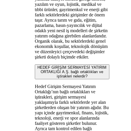
yazılım ve oyun, lojistik, medikal ve
tıbbi ürünler, gayrimenkul ve enerji gibi
farklı sektörlerdeki girişimler de önem
taşır. Ayrıca tarım ve gıda, eğitim,
pazarlama, basın-yayıncılık ve dijital
odaklı yeni nesil iş modelleri de şirketin
yatırım odağına girebilen alanlardandır.
Organik olarak, bu sektörlerdeki genel
ekonomik koşullar, teknolojik dönüşüm
ve düzenleyici çerçevedeki değişimler
şirketi dolaylı biçimde etkiler.
HEDEF GİRİŞİM SERMAYESİ YATIRIM
ORTAKLIĞI A.Ş. bağlı ortaklıkları ve
iştirakleri nelerdir?
Hedef Girişim Sermayesi Yatırım
Ortaklığı’nın bağlı ortaklıkları ve
iştirakleri, girişim sermayesi
yaklaşımıyla farklı sektörlerde yer alan
şirketlerden oluşan bir yatırım ağıdır. Bu
yapı içinde gayrimenkul, finans, lojistik,
teknoloji, enerji ve spor alanlarında
faaliyet gösteren şirketler bulunur.
Ayrıca tam kontrol edilen bağlı