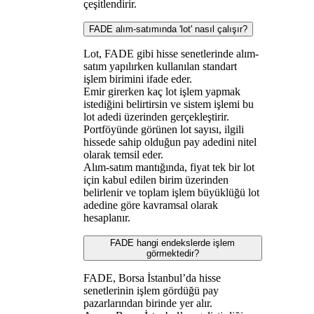
çeşitlendirir.
FADE alım-satımında 'lot' nasıl çalışır?
Lot, FADE gibi hisse senetlerinde alım-
satım yapılırken kullanılan standart
işlem birimini ifade eder.
Emir girerken kaç lot işlem yapmak
istediğini belirtirsin ve sistem işlemi bu
lot adedi üzerinden gerçekleştirir.
Portföyünde görünen lot sayısı, ilgili
hissede sahip olduğun pay adedini nitel
olarak temsil eder.
Alım-satım mantığında, fiyat tek bir lot
için kabul edilen birim üzerinden
belirlenir ve toplam işlem büyüklüğü lot
adedine göre kavramsal olarak
hesaplanır.
FADE hangi endekslerde işlem
görmektedir?
FADE, Borsa İstanbul’da hisse
senetlerinin işlem gördüğü pay
pazarlarından birinde yer alır.