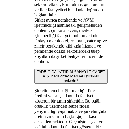
sektörü etkiler; kurutulmuş gıda üretimi
ve fide faaliyetleri bu alanla doğrudan
bağlantılıdır.
Şirket ayrıca perakende ve AVM
işletmeciliği alanındaki gelişmelerden
etkilenir, çünkü alışveriş merkezi
işletmeciliği faaliyeti bulunmaktadır.
Dolaylı olarak otel, restoran, catering ve
zincir perakende gibi gıda hizmeti ve
perakende odaklı sektörlerdeki talep
koşulları da şirket faaliyetleri üzerinde
etkilidir.
FADE GIDA YATIRIM SANAYİ TİCARET
A.Ş. bağlı ortaklıkları ve iştirakleri
nelerdir?
Şirketin temel bağlı ortaklığı, fide
üretimi ve satışı alanında faaliyet
gösteren bir tarım şirketidir. Bu bağlı
ortaklık üzerinden sebze fidesi
yetiştiriciliği yapılmakta ve şirketin gıda
üretim zincirinin başlangıç halkası
desteklenmektedir. Geçmişte inşaat ve
taahhüt alanında faaliyet gösteren bir