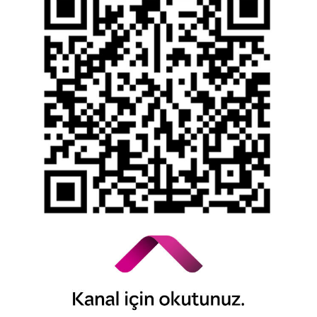
Bilgi Toplumu Hizmetleri
Kişisel Verilerin Korunması
YTM - Zamanaşımına Uğrayacak Emanet ve
Alacaklar
Kamuyu Aydınlatma Esaslarına İlişkin Duyuru