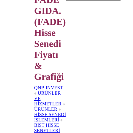
GIDA.
(FADE)
Hisse
Senedi
Fiyatı
&
Grafiği
QNB INVEST
ÜRÜNLER
VE
HİZMETLER
ÜRÜNLER
HİSSE SENEDİ
İŞLEMLERİ
BİST HİSSE
SENETLERİ