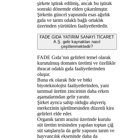
şirkete iştirak edilmiş, ancak bu iştirak
sonraki dönemde elden çıkarılmıştır.
Şirketin güncel yapısında esas ağırlık
gıda ve tarım odaklı bağlı ortaklık
üzerinden yürütülen faaliyetlerdedir.
FADE GIDA YATIRIM SANAYİ TİCARET
A.Ş. gelir kaynakları nasıl
çeşitlenmektedir?
FADE Gıda’nın gelirleri temel olarak
kurutulmuş domates üretimi ve özellikle
ihracat odaklı gıda faaliyetlerinden
oluşur.
Buna ek olarak fide ve bitki
biyoteknolojisi faaliyetlerinden, yani
tarımsal üretim zincirinin daha erken
aşamalarından gelir yaratır.
Şirket ayrıca sahip olduğu alışveriş
merkezinin işletilmesinden düzenli kira
gelirleri elde eder.
Organik tarım arazisi üzerinde kurulu
süt üretim tesisinden yapılan toptan çiğ
süt satışlarıyla da gelir yapısını tarım ve
hayvancılık ekseninde daha da