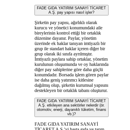
FADE GIDA YATIRIM SANAYİ TİCARET
A.Ş. pay yapısı nasıl işler?
Şirketin pay yapısı, ağırlıklı olarak
kurucu ve yönetici konumundaki aile
bireylerinin kontrol ettiği bir ortaklık
düzenine dayanır. Paylar, yönetim
üzerinde ek haklar tanıyan imtiyazlı bir
grup ile standart haklar içeren diğer bir
grup olarak iki sınıfa ayrılmıştır.
İmtiyazlı paylara sahip ortaklar, yönetim
kurulunun oluşumunda ve oy haklarında
diğer pay sahiplerine göre daha güçlü
konumdadır. Borsada işlem gören paylar
ise daha geniş yatırımcı kitlesine
dağılmış olup, şirketin kurumsal yapısını
destekleyen bir ortaklık tabanı oluşturur.
FADE GIDA YATIRIM SANAYİ TİCARET
A.Ş. etkileyen ana sektörler nelerdir (ör.
otomotiv, enerji, dayanıklı tüketim, finans
vb.)?
FADE GIDA YATIRIM SANAYİ
TİCARET A.Ş.’yi başta gıda ve tarım