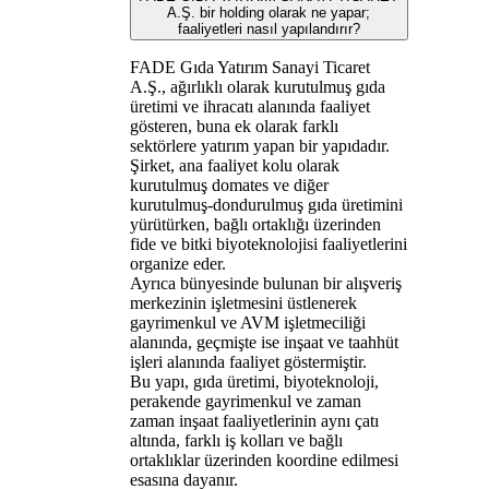
A.Ş. bir holding olarak ne yapar;
faaliyetleri nasıl yapılandırır?
FADE Gıda Yatırım Sanayi Ticaret
A.Ş., ağırlıklı olarak kurutulmuş gıda
üretimi ve ihracatı alanında faaliyet
gösteren, buna ek olarak farklı
sektörlere yatırım yapan bir yapıdadır.
Şirket, ana faaliyet kolu olarak
kurutulmuş domates ve diğer
kurutulmuş-dondurulmuş gıda üretimini
yürütürken, bağlı ortaklığı üzerinden
fide ve bitki biyoteknolojisi faaliyetlerini
organize eder.
Ayrıca bünyesinde bulunan bir alışveriş
merkezinin işletmesini üstlenerek
gayrimenkul ve AVM işletmeciliği
alanında, geçmişte ise inşaat ve taahhüt
işleri alanında faaliyet göstermiştir.
Bu yapı, gıda üretimi, biyoteknoloji,
perakende gayrimenkul ve zaman
zaman inşaat faaliyetlerinin aynı çatı
altında, farklı iş kolları ve bağlı
ortaklıklar üzerinden koordine edilmesi
esasına dayanır.