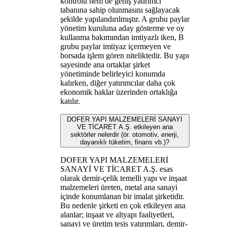
kontrolü hem de geniş yatırımcı
tabanına sahip olunmasını sağlayacak
şekilde yapılandırılmıştır. A grubu paylar
yönetim kuruluna aday gösterme ve oy
kullanma bakımından imtiyazlı iken, B
grubu paylar imtiyaz içermeyen ve
borsada işlem gören niteliktedir. Bu yapı
sayesinde ana ortaklar şirket
yönetiminde belirleyici konumda
kalırken, diğer yatırımcılar daha çok
ekonomik haklar üzerinden ortaklığa
katılır.
DOFER YAPI MALZEMELERİ SANAYİ
VE TİCARET A.Ş. etkileyen ana
sektörler nelerdir (ör. otomotiv, enerji,
dayanıklı tüketim, finans vb.)?
DOFER YAPI MALZEMELERİ
SANAYİ VE TİCARET A.Ş. esas
olarak demir-çelik temelli yapı ve inşaat
malzemeleri üreten, metal ana sanayi
içinde konumlanan bir imalat şirketidir.
Bu nedenle şirketi en çok etkileyen ana
alanlar; inşaat ve altyapı faaliyetleri,
sanayi ve üretim tesis yatırımları, demir-