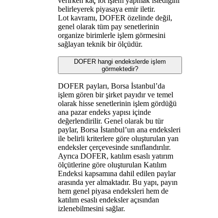
verirken kaç lot işlem yapmak istediğini
belirleyerek piyasaya emir iletir.
Lot kavramı, DOFER özelinde değil,
genel olarak tüm pay senetlerinin
organize birimlerle işlem görmesini
sağlayan teknik bir ölçüdür.
DOFER hangi endekslerde işlem
görmektedir?
DOFER payları, Borsa İstanbul’da
işlem gören bir şirket payıdır ve temel
olarak hisse senetlerinin işlem gördüğü
ana pazar endeks yapısı içinde
değerlendirilir. Genel olarak bu tür
paylar, Borsa İstanbul’un ana endeksleri
ile belirli kriterlere göre oluşturulan yan
endeksler çerçevesinde sınıflandırılır.
Ayrıca DOFER, katılım esaslı yatırım
ölçütlerine göre oluşturulan Katılım
Endeksi kapsamına dahil edilen paylar
arasında yer almaktadır. Bu yapı, payın
hem genel piyasa endeksleri hem de
katılım esaslı endeksler açısından
izlenebilmesini sağlar.