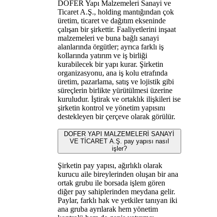
DOFER Yapı Malzemeleri Sanayi ve
Ticaret A.Ş., holding mantığından çok
üretim, ticaret ve dağıtım ekseninde
çalışan bir şirkettir. Faaliyetlerini inşaat
malzemeleri ve buna bağlı sanayi
alanlarında örgütler; ayrıca farklı iş
kollarında yatırım ve iş birliği
kurabilecek bir yapı kurar. Şirketin
organizasyonu, ana iş kolu etrafında
üretim, pazarlama, satış ve lojistik gibi
süreçlerin birlikte yürütülmesi üzerine
kuruludur. İştirak ve ortaklık ilişkileri ise
şirketin kontrol ve yönetim yapısını
destekleyen bir çerçeve olarak görülür.
DOFER YAPI MALZEMELERİ SANAYİ
VE TİCARET A.Ş. pay yapısı nasıl
işler?
Şirketin pay yapısı, ağırlıklı olarak
kurucu aile bireylerinden oluşan bir ana
ortak grubu ile borsada işlem gören
diğer pay sahiplerinden meydana gelir.
Paylar, farklı hak ve yetkiler tanıyan iki
ana gruba ayrılarak hem yönetim