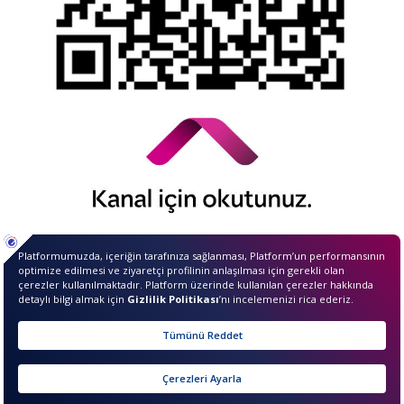
© 2026 QNB Invest,
QNB
iştirakidir.
Merhaba ben InvestIQ. Size
nasıl yardımcı olabilirim?