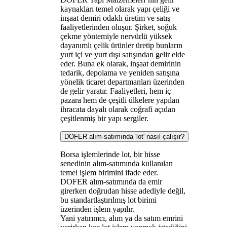
kaynakları temel olarak yapı çeliği ve
inşaat demiri odaklı üretim ve satış
faaliyetlerinden oluşur. Şirket, soğuk
çekme yöntemiyle nervürlü yüksek
dayanımlı çelik ürünler üretip bunların
yurt içi ve yurt dışı satışından gelir elde
eder. Buna ek olarak, inşaat demirinin
tedarik, depolama ve yeniden satışına
yönelik ticaret departmanları üzerinden
de gelir yaratır. Faaliyetleri, hem iç
pazara hem de çeşitli ülkelere yapılan
ihracata dayalı olarak coğrafi açıdan
çeşitlenmiş bir yapı sergiler.
DOFER alım-satımında 'lot' nasıl çalışır?
Borsa işlemlerinde lot, bir hisse
senedinin alım-satımında kullanılan
temel işlem birimini ifade eder.
DOFER alım-satımında da emir
girerken doğrudan hisse adediyle değil,
bu standartlaştırılmış lot birimi
üzerinden işlem yapılır.
Yani yatırımcı, alım ya da satım emrini