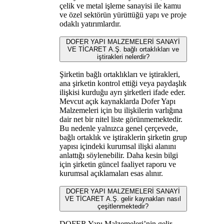
çelik ve metal işleme sanayisi ile kamu
ve özel sektörün yürüttüğü yapı ve proje
odaklı yatırımlardır.
DOFER YAPI MALZEMELERİ SANAYİ
VE TİCARET A.Ş. bağlı ortaklıkları ve
iştirakleri nelerdir?
Şirketin bağlı ortaklıkları ve iştirakleri,
ana şirketin kontrol ettiği veya paydaşlık
ilişkisi kurduğu ayrı şirketleri ifade eder.
Mevcut açık kaynaklarda Dofer Yapı
Malzemeleri için bu ilişkilerin varlığına
dair net bir nitel liste görünmemektedir.
Bu nedenle yalnızca genel çerçevede,
bağlı ortaklık ve iştiraklerin şirketin grup
yapısı içindeki kurumsal ilişki alanını
anlattığı söylenebilir. Daha kesin bilgi
için şirketin güncel faaliyet raporu ve
kurumsal açıklamaları esas alınır.
DOFER YAPI MALZEMELERİ SANAYİ
VE TİCARET A.Ş. gelir kaynakları nasıl
çeşitlenmektedir?
DOFER Yapı Malzemeleri’nin gelir