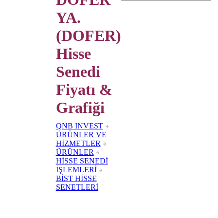
YA.
(DOFER)
Hisse
Senedi
Fiyatı &
Grafiği
QNB INVEST
ÜRÜNLER VE
HİZMETLER
ÜRÜNLER
HİSSE SENEDİ
İŞLEMLERİ
BİST HİSSE
SENETLERİ