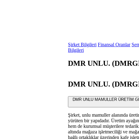
Şirket Bilgileri
Finansal Oranlar
Ser
Bilgileri
DMR UNLU. (DMRGD) 
DMR UNLU. (DMRGD) 
DMR UNLU MAMULLER ÜRETİM GIDA T
Şirket, unlu mamuller alanında üretim
yürüten bir yapıdadır. Üretim ayağı
hem de kurumsal müşterilere tedarik e
altında mağaza işletmeciliği ve mağaz
bağlı ortaklıklar üzerinden kafe işletm