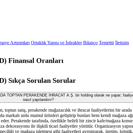
maye Artırımları
Ortaklık Yapısı ve İştirakler
Bilanço
Temettü
İletişim
Finansal Oranları
Sıkça Sorulan Sorular
OPTAN PERAKENDE İHRACAT A.Ş. bir holding olarak ne yapar; faaliyet
nasıl yapılandırır?
, toptan satış, perakende mağazacılık ve ihracat faaliyetlerini bir arada
nda markalı unlu mamul ürünleri geliştirip bunları hem kendi mağaza ağ
der. Perakende tarafında, özellikle belirli bir zincir kafe/mağaza konse
a dekorasyonu ile ilişkili ticari faaliyetler yürütür. Organizasyon yapıs
eciliği ve mağaza işletmesi gibi faaliyetleri ayrıştırarak, üretim, lojistik