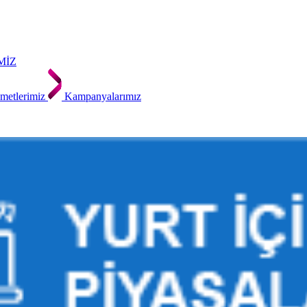
MİZ
metlerimiz
Kampanyalarımız