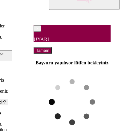
ler.
×
ı,
UYARI
Tamam
ör.
Başvuru yapılıyor lütfen bekleyiniz
vis
enir.
ir?
p
A
ilen