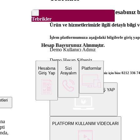
Dünya Borsaları Demo Hesabınız ba
×
Tebrikler
Ürün ve hizmetlerimizle ilgili detaylı bilgi 
İşlem platformumuza aşağıdaki bilgilerle giriş yapa
Hesap Başvurunuz Alınmıştır.
Demo Kullanıcı Adınız
Demo Hesap Şifreniz
Hesabına
Sizi
Platformlar
Giriş Yap
Arayalım
Bilgi ve gerçek hesap açılış talepleriniz için bize 0212 336 7
WEB PLATFORMUNA GİRİŞ YAP
leri
ına
PLATFORM KULLANIM VİDEOLARI
pti
ında,
,