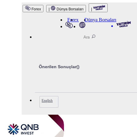
QNB Invest
Forex
|
Dünya Borsaları
|
Forex
Dünya Borsaları
Önerilen Sonuçlar(
)
English