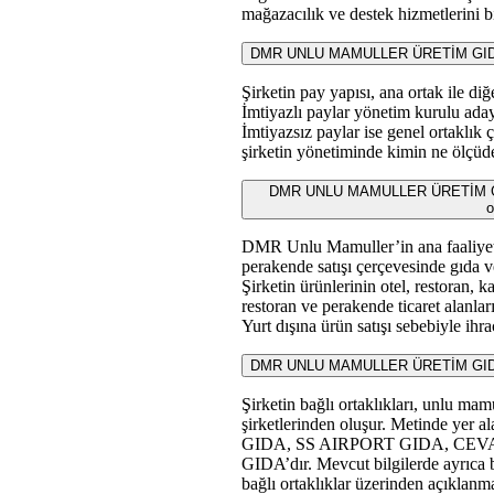
mağazacılık ve destek hizmetlerini b
DMR UNLU MAMULLER ÜRETİM GIDA 
Şirketin pay yapısı, ana ortak ile di
İmtiyazlı paylar yönetim kurulu ada
İmtiyazsız paylar ise genel ortaklık 
şirketin yönetiminde kimin ne ölçüde
DMR UNLU MAMULLER ÜRETİM GIDA
o
DMR Unlu Mamuller’in ana faaliyet al
perakende satışı çerçevesinde gıda v
Şirketin ürünlerinin otel, restoran, 
restoran ve perakende ticaret alanları
Yurt dışına ürün satışı sebebiyle ihrac
DMR UNLU MAMULLER ÜRETİM GIDA TOP
Şirketin bağlı ortaklıkları, unlu mam
şirketlerinden oluşur. Metinde ye
GIDA, SS AIRPORT GIDA, C
GIDA’dır. Mevcut bilgilerde ayrıca b
bağlı ortaklıklar üzerinden açıklanma