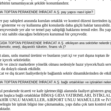
irbirini tamamlayacak şekilde konumlandırır.
TOPTAN PERAKENDE İHRACAT A.Ş. pay yapısı nasıl işler?
ğer pay sahipleri arasında kurulan ortaklık ve kontrol düzeni üzerinden iş
y gösterme ve oy kullanma gibi konularda daha güçlü haklar tanıyabilir.
çerçevesinde yer alır ve temel pay sahipliği haklarını temsil eder. Bu yap
 söz sahibi olacağını belirleyen kurumsal bir çerçevedir.
 TOPTAN PERAKENDE İHRACAT A.Ş. etkileyen ana sektörler nelerdir (
tomotiv, enerji, dayanıklı tüketim, finans vb.)?
anı, unlu mamul üretimi ve bunların yurt içi ve yurt dışına toptan ile
e içecek sektörüdür.
kafe ve zincir marketlere yönelik olması nedeniyle hazır yiyecek/hızlı ser
 da dolaylı olarak etkilidir.
at ve dış ticaret faaliyetleriyle bağlantılı sektör dinamiklerinden de etkil
TAN PERAKENDE İHRACAT A.Ş. bağlı ortaklıkları ve iştirakleri nelerd
ul perakende ticareti ve kafe işletmeciliği alanında faaliyet gösteren gru
r alan başlıca bağlı ortaklıklar BİMAŞ GIDA YATIRIMLARI, İSTİKLAL
EVAHİR UNLU MAMULLER, AIRPORT UNLU MAMÜLLER ve İV
elirgin bir iştirak bilgisi öne çıkmamakta, yapı daha çok tam kontrol ed
ktadır.