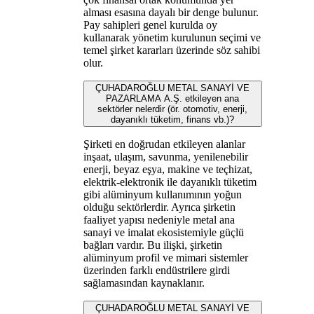
alması esasına dayalı bir denge bulunur.
Pay sahipleri genel kurulda oy
kullanarak yönetim kurulunun seçimi ve
temel şirket kararları üzerinde söz sahibi
olur.
ÇUHADAROĞLU METAL SANAYİ VE
PAZARLAMA A.Ş. etkileyen ana
sektörler nelerdir (ör. otomotiv, enerji,
dayanıklı tüketim, finans vb.)?
Şirketi en doğrudan etkileyen alanlar
inşaat, ulaşım, savunma, yenilenebilir
enerji, beyaz eşya, makine ve teçhizat,
elektrik-elektronik ile dayanıklı tüketim
gibi alüminyum kullanımının yoğun
olduğu sektörlerdir. Ayrıca şirketin
faaliyet yapısı nedeniyle metal ana
sanayi ve imalat ekosistemiyle güçlü
bağları vardır. Bu ilişki, şirketin
alüminyum profil ve mimari sistemler
üzerinden farklı endüstrilere girdi
sağlamasından kaynaklanır.
ÇUHADAROĞLU METAL SANAYİ VE