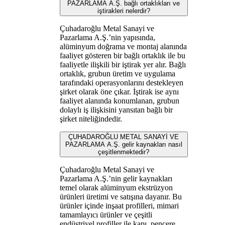
PAZARLAMA A.Ş. bağlı ortaklıkları ve
iştirakleri nelerdir?
Çuhadaroğlu Metal Sanayi ve
Pazarlama A.Ş.’nin yapısında,
alüminyum doğrama ve montaj alanında
faaliyet gösteren bir bağlı ortaklık ile bu
faaliyetle ilişkili bir iştirak yer alır. Bağlı
ortaklık, grubun üretim ve uygulama
tarafındaki operasyonlarını destekleyen
şirket olarak öne çıkar. İştirak ise aynı
faaliyet alanında konumlanan, grubun
dolaylı iş ilişkisini yansıtan bağlı bir
şirket niteliğindedir.
ÇUHADAROĞLU METAL SANAYİ VE
PAZARLAMA A.Ş. gelir kaynakları nasıl
çeşitlenmektedir?
Çuhadaroğlu Metal Sanayi ve
Pazarlama A.Ş.’nin gelir kaynakları
temel olarak alüminyum ekstrüzyon
ürünleri üretimi ve satışına dayanır. Bu
ürünler içinde inşaat profilleri, mimari
tamamlayıcı ürünler ve çeşitli
endüstriyel profiller ile kapı, pencere,