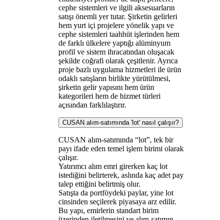
cephe sistemleri ve ilgili aksesuarların
satışı önemli yer tutar. Şirketin gelirleri
hem yurt içi projelere yönelik yapı ve
cephe sistemleri taahhüt işlerinden hem
de farklı ülkelere yaptığı alüminyum
profil ve sistem ihracatından oluşacak
şekilde coğrafi olarak çeşitlenir. Ayrıca
proje bazlı uygulama hizmetleri ile ürün
odaklı satışların birlikte yürütülmesi,
şirketin gelir yapısını hem ürün
kategorileri hem de hizmet türleri
açısından farklılaştırır.
CUSAN alım-satımında 'lot' nasıl çalışır?
CUSAN alım-satımında “lot”, tek bir
payı ifade eden temel işlem birimi olarak
çalışır.
Yatırımcı alım emri girerken kaç lot
istediğini belirterek, aslında kaç adet pay
talep ettiğini belirtmiş olur.
Satışta da portföydeki paylar, yine lot
cinsinden seçilerek piyasaya arz edilir.
Bu yapı, emirlerin standart birim
üzerinden iletilmesini ve alım-satımın