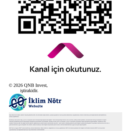
© 2026 QNB Invest,
QNB
iştirakidir.