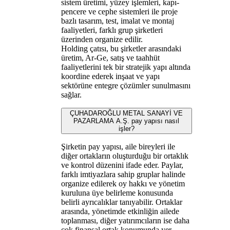
sistem üretimi, yüzey işlemleri, kapı-
pencere ve cephe sistemleri ile proje
bazlı tasarım, test, imalat ve montaj
faaliyetleri, farklı grup şirketleri
üzerinden organize edilir.
Holding çatısı, bu şirketler arasındaki
üretim, Ar-Ge, satış ve taahhüt
faaliyetlerini tek bir stratejik yapı altında
koordine ederek inşaat ve yapı
sektörüne entegre çözümler sunulmasını
sağlar.
ÇUHADAROĞLU METAL SANAYİ VE
PAZARLAMA A.Ş. pay yapısı nasıl
işler?
Şirketin pay yapısı, aile bireyleri ile
diğer ortakların oluşturduğu bir ortaklık
ve kontrol düzenini ifade eder. Paylar,
farklı imtiyazlara sahip gruplar halinde
organize edilerek oy hakkı ve yönetim
kuruluna üye belirleme konusunda
belirli ayrıcalıklar tanıyabilir. Ortaklar
arasında, yönetimde etkinliğin ailede
toplanması, diğer yatırımcıların ise daha
çok finansal ortak konumunda yer