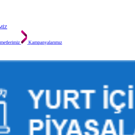
MİZ
metlerimiz
Kampanyalarımız