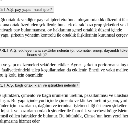
A.Ş. pay yapısı nasıl işler?
lı ortaklık ve diğer pay sahipleri etrafında oluşan ortaklık düzenini ifa
ak ana ortak üzerinden şekillenir, buna ek olarak bazı grup şirketleri ve 
 İmtiyazlı pay bulunmaması, oy haklarının genel ortaklık düzeni içinde
yapı, şirketin yönetim kontrolü ile ortaklık ilişkilerinin kurumsal çerçe
Ş. etkileyen ana sektörler nelerdir (ör. otomotiv, enerji, dayanıklı tüke
finans vb.)?
ve yapı malzemeleri sektörleri etkiler. Ayrıca şirketin performansı inşa
faaliyetlerindeki talep koşullarından da etkilenir. Enerji ve yakıt maliyet
 bu iş kolu için önemlidir.
. bağlı ortaklıkları ve iştirakleri nelerdir?
iştirakleri, çimento ve bağlı ürünlerin üretimi, pazarlanması ve uluslara
oluşur. Bu yapı içinde yurt içinde çimento ve klinker üretimi yapan, yurt
nler için pazarlama, dağıtım ve terminal işletmeciliği üstlenen şirketler
, lojistik ve pazarlama odaklı şirketler ile fuarcılık ve serbest bölge işlet
emsil edilen iştirakler de bulunur. Bu bütünlük, Çimsa’nın hem yerel h
çalışmasına hizmet eder.