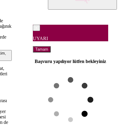
de
dağınık
×
vede
UYARI
Tamam
tim,
Başvuru yapılıyor lütfen bekleyiniz
at,
leri
rası
 yer
mesi
em de