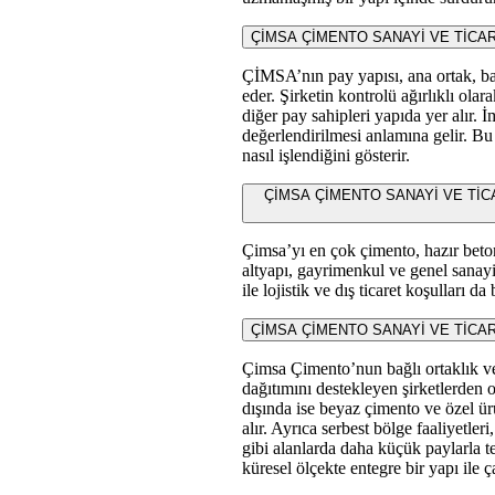
ÇİMSA ÇİMENTO SANAYİ VE TİCARET 
ÇİMSA’nın pay yapısı, ana ortak, bağ
eder. Şirketin kontrolü ağırlıklı olar
diğer pay sahipleri yapıda yer alır.
değerlendirilmesi anlamına gelir. Bu 
nasıl işlendiğini gösterir.
ÇİMSA ÇİMENTO SANAYİ VE TİCARET A.
Çimsa’yı en çok çimento, hazır beton 
altyapı, gayrimenkul ve genel sanayi 
ile lojistik ve dış ticaret koşulları da
ÇİMSA ÇİMENTO SANAYİ VE TİCARET A.Ş
Çimsa Çimento’nun bağlı ortaklık ve 
dağıtımını destekleyen şirketlerden 
dışında ise beyaz çimento ve özel ürü
alır. Ayrıca serbest bölge faaliyetleri
gibi alanlarda daha küçük paylarla t
küresel ölçekte entegre bir yapı ile 