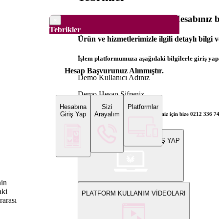
Dünya Borsaları Demo Hesabınız ba
×
Tebrikler
Ürün ve hizmetlerimizle ilgili detaylı bilgi 
İşlem platformumuza aşağıdaki bilgilerle giriş yapa
Hesap Başvurunuz Alınmıştır.
Demo Kullanıcı Adınız
Demo Hesap Şifreniz
Hesabına
Sizi
Platformlar
Giriş Yap
Arayalım
Bilgi ve gerçek hesap açılış talepleriniz için bize 0212 336 7
WEB PLATFORMUNA GİRİŞ YAP
nin
aki
PLATFORM KULLANIM VİDEOLARI
rarası