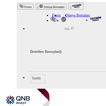
QNB Invest
Forex
|
Dünya Borsaları
|
Forex
Dünya Borsaları
Önerilen Sonuçlar(
)
English