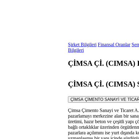
Şirket Bilgileri
Finansal Oranlar
Ser
Bilgileri
ÇİMSA Çİ. (CIMSA) F
ÇİMSA Çİ. (CIMSA) S
ÇİMSA ÇİMENTO SANAYİ VE TİCARET A.Ş.
Çimsa Çimento Sanayi ve Ticaret A.Ş
pazarlamayı merkezine alan bir sanayi
üretimi, hazır beton ve çeşitli yapı ç
bağlı ortaklıklar üzerinden örgütlenm
pazarlara açılımını ise yurt dışında k
uzmanlaşmış bir yapı içinde sürdürür