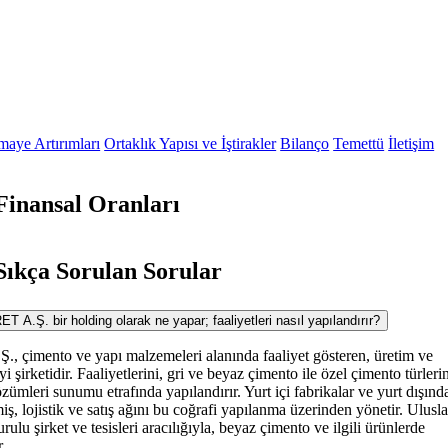
maye Artırımları
Ortaklık Yapısı ve İştirakler
Bilanço
Temettü
İletişim
inansal Oranları
ıkça Sorulan Sorular
 bir holding olarak ne yapar; faaliyetleri nasıl yapılandırır?
., çimento ve yapı malzemeleri alanında faaliyet gösteren, üretim ve
 şirketidir. Faaliyetlerini, gri ve beyaz çimento ile özel çimento türleri
özümleri sunumu etrafında yapılandırır. Yurt içi fabrikalar ve yurt dışınd
iş, lojistik ve satış ağını bu coğrafi yapılanma üzerinden yönetir. Ulusla
urulu şirket ve tesisleri aracılığıyla, beyaz çimento ve ilgili ürünlerde
.