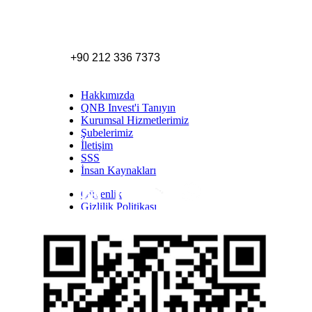
+90 212 336 7373
Hakkımızda
QNB Invest'i Tanıyın
Kurumsal Hizmetlerimiz
Şubelerimiz
İletişim
SSS
İnsan Kaynakları
Güvenlik
Inst
Face
Twitt
Link
Yout
Whatsapp
Gizlilik Politikası
Yasal Uyarı
İhbar Formu
Yasal Duyurular
Bilgi Toplumu Hizmetleri
Kişisel Verilerin Korunması
YTM - Zamanaşımına Uğrayacak Emanet ve
Alacaklar