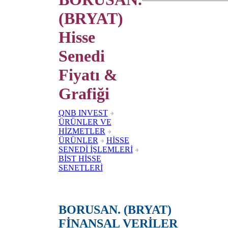
(BRYAT)
Hisse
Senedi
Fiyatı &
Grafiği
QNB INVEST
ÜRÜNLER VE
HİZMETLER
ÜRÜNLER
HİSSE
SENEDİ İŞLEMLERİ
BİST HİSSE
SENETLERİ
BORUSAN. (BRYAT)
FİNANSAL VERİLER