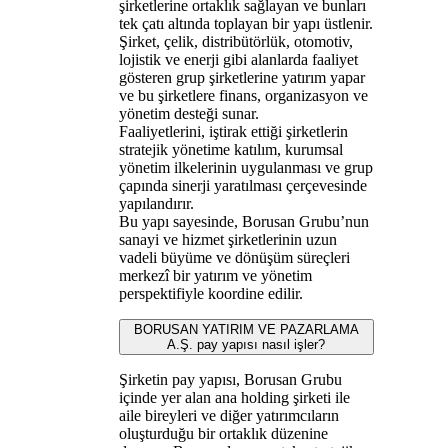
şirketlerine ortaklık sağlayan ve bunları
tek çatı altında toplayan bir yapı üstlenir.
Şirket, çelik, distribütörlük, otomotiv,
lojistik ve enerji gibi alanlarda faaliyet
gösteren grup şirketlerine yatırım yapar
ve bu şirketlere finans, organizasyon ve
yönetim desteği sunar.
Faaliyetlerini, iştirak ettiği şirketlerin
stratejik yönetime katılım, kurumsal
yönetim ilkelerinin uygulanması ve grup
çapında sinerji yaratılması çerçevesinde
yapılandırır.
Bu yapı sayesinde, Borusan Grubu’nun
sanayi ve hizmet şirketlerinin uzun
vadeli büyüme ve dönüşüm süreçleri
merkezî bir yatırım ve yönetim
perspektifiyle koordine edilir.
BORUSAN YATIRIM VE PAZARLAMA
A.Ş. pay yapısı nasıl işler?
Şirketin pay yapısı, Borusan Grubu
içinde yer alan ana holding şirketi ile
aile bireyleri ve diğer yatırımcıların
oluşturduğu bir ortaklık düzenine