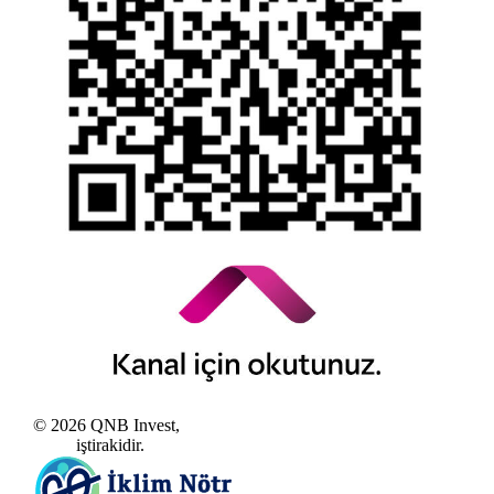
Kamuyu Aydınlatma Esaslarına İlişkin Duyuru
© 2026 QNB Invest,
QNB
iştirakidir.