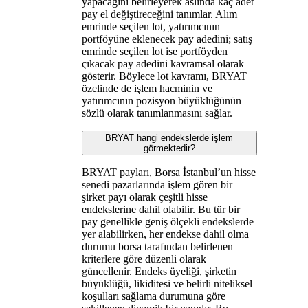
yapacağını belirleyerek aslında kaç adet
pay el değiştireceğini tanımlar. Alım
emrinde seçilen lot, yatırımcının
portföyüne eklenecek pay adedini; satış
emrinde seçilen lot ise portföyden
çıkacak pay adedini kavramsal olarak
gösterir. Böylece lot kavramı, BRYAT
özelinde de işlem hacminin ve
yatırımcının pozisyon büyüklüğünün
sözlü olarak tanımlanmasını sağlar.
BRYAT hangi endekslerde işlem
görmektedir?
BRYAT payları, Borsa İstanbul’un hisse
senedi pazarlarında işlem gören bir
şirket payı olarak çeşitli hisse
endekslerine dahil olabilir. Bu tür bir
pay genellikle geniş ölçekli endekslerde
yer alabilirken, her endekse dahil olma
durumu borsa tarafından belirlenen
kriterlere göre düzenli olarak
güncellenir. Endeks üyeliği, şirketin
büyüklüğü, likiditesi ve belirli niteliksel
koşulları sağlama durumuna göre