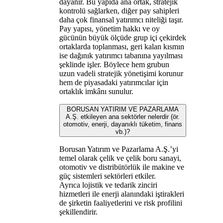
dayanır. Bu yapıda ana ortak, stratejik
kontrolü sağlarken, diğer pay sahipleri
daha çok finansal yatırımcı niteliği taşır.
Pay yapısı, yönetim hakkı ve oy
gücünün büyük ölçüde grup içi çekirdek
ortaklarda toplanması, geri kalan kısmın
ise dağınık yatırımcı tabanına yayılması
şeklinde işler. Böylece hem grubun
uzun vadeli stratejik yönetişimi korunur
hem de piyasadaki yatırımcılar için
ortaklık imkânı sunulur.
BORUSAN YATIRIM VE PAZARLAMA
A.Ş. etkileyen ana sektörler nelerdir (ör.
otomotiv, enerji, dayanıklı tüketim, finans
vb.)?
Borusan Yatırım ve Pazarlama A.Ş.’yi
temel olarak çelik ve çelik boru sanayi,
otomotiv ve distribütörlük ile makine ve
güç sistemleri sektörleri etkiler.
Ayrıca lojistik ve tedarik zinciri
hizmetleri ile enerji alanındaki iştirakleri
de şirketin faaliyetlerini ve risk profilini
şekillendirir.