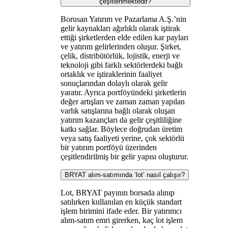
çeşitlenmektedir?
Borusan Yatırım ve Pazarlama A.Ş.’nin
gelir kaynakları ağırlıklı olarak iştirak
ettiği şirketlerden elde edilen kar payları
ve yatırım gelirlerinden oluşur. Şirket,
çelik, distribütörlük, lojistik, enerji ve
teknoloji gibi farklı sektörlerdeki bağlı
ortaklık ve iştiraklerinin faaliyet
sonuçlarından dolaylı olarak gelir
yaratır. Ayrıca portföyündeki şirketlerin
değer artışları ve zaman zaman yapılan
varlık satışlarına bağlı olarak oluşan
yatırım kazançları da gelir çeşitliliğine
katkı sağlar. Böylece doğrudan üretim
veya satış faaliyeti yerine, çok sektörlü
bir yatırım portföyü üzerinden
çeşitlendirilmiş bir gelir yapısı oluşturur.
BRYAT alım-satımında ‘lot’ nasıl çalışır?
Lot, BRYAT payının borsada alınıp
satılırken kullanılan en küçük standart
işlem birimini ifade eder. Bir yatırımcı
alım-satım emri girerken, kaç lot işlem