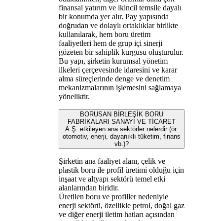
finansal yatırım ve ikincil temsile dayalı
bir konumda yer alır. Pay yapısında
doğrudan ve dolaylı ortaklıklar birlikte
kullanılarak, hem boru üretim
faaliyetleri hem de grup içi sinerji
gözeten bir sahiplik kurgusu oluşturulur.
Bu yapı, şirketin kurumsal yönetim
ilkeleri çerçevesinde idaresini ve karar
alma süreçlerinde denge ve denetim
mekanizmalarının işlemesini sağlamaya
yöneliktir.
BORUSAN BİRLEŞİK BORU
FABRİKALARI SANAYİ VE TİCARET
A.Ş. etkileyen ana sektörler nelerdir (ör.
otomotiv, enerji, dayanıklı tüketim, finans
vb.)?
Şirketin ana faaliyet alanı, çelik ve
plastik boru ile profil üretimi olduğu için
inşaat ve altyapı sektörü temel etki
alanlarından biridir.
Üretilen boru ve profiller nedeniyle
enerji sektörü, özellikle petrol, doğal gaz
ve diğer enerji iletim hatları açısından