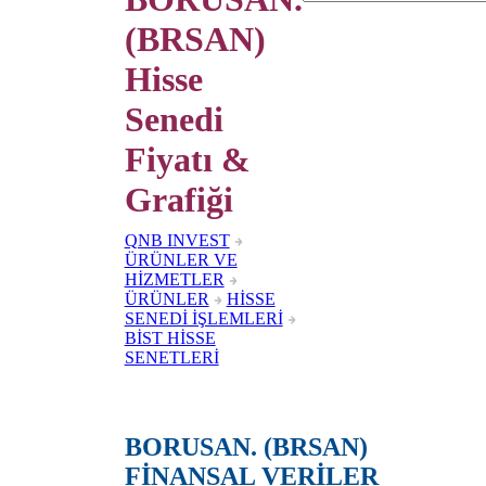
(BRSAN)
Hisse
Senedi
Fiyatı &
Grafiği
QNB INVEST
ÜRÜNLER VE
HİZMETLER
ÜRÜNLER
HİSSE
SENEDİ İŞLEMLERİ
BİST HİSSE
SENETLERİ
BORUSAN. (BRSAN)
FİNANSAL VERİLER