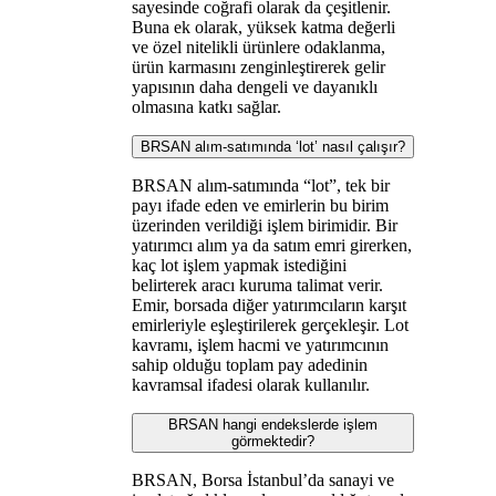
sayesinde coğrafi olarak da çeşitlenir.
Buna ek olarak, yüksek katma değerli
ve özel nitelikli ürünlere odaklanma,
ürün karmasını zenginleştirerek gelir
yapısının daha dengeli ve dayanıklı
olmasına katkı sağlar.
BRSAN alım-satımında ‘lot’ nasıl çalışır?
BRSAN alım-satımında “lot”, tek bir
payı ifade eden ve emirlerin bu birim
üzerinden verildiği işlem birimidir. Bir
yatırımcı alım ya da satım emri girerken,
kaç lot işlem yapmak istediğini
belirterek aracı kuruma talimat verir.
Emir, borsada diğer yatırımcıların karşıt
emirleriyle eşleştirilerek gerçekleşir. Lot
kavramı, işlem hacmi ve yatırımcının
sahip olduğu toplam pay adedinin
kavramsal ifadesi olarak kullanılır.
BRSAN hangi endekslerde işlem
görmektedir?
BRSAN, Borsa İstanbul’da sanayi ve