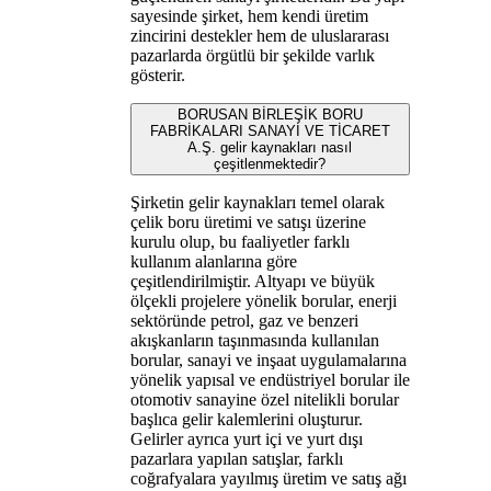
sayesinde şirket, hem kendi üretim
zincirini destekler hem de uluslararası
pazarlarda örgütlü bir şekilde varlık
gösterir.
BORUSAN BİRLEŞİK BORU
FABRİKALARI SANAYİ VE TİCARET
A.Ş. gelir kaynakları nasıl
çeşitlenmektedir?
Şirketin gelir kaynakları temel olarak
çelik boru üretimi ve satışı üzerine
kurulu olup, bu faaliyetler farklı
kullanım alanlarına göre
çeşitlendirilmiştir. Altyapı ve büyük
ölçekli projelere yönelik borular, enerji
sektöründe petrol, gaz ve benzeri
akışkanların taşınmasında kullanılan
borular, sanayi ve inşaat uygulamalarına
yönelik yapısal ve endüstriyel borular ile
otomotiv sanayine özel nitelikli borular
başlıca gelir kalemlerini oluşturur.
Gelirler ayrıca yurt içi ve yurt dışı
pazarlara yapılan satışlar, farklı
coğrafyalara yayılmış üretim ve satış ağı