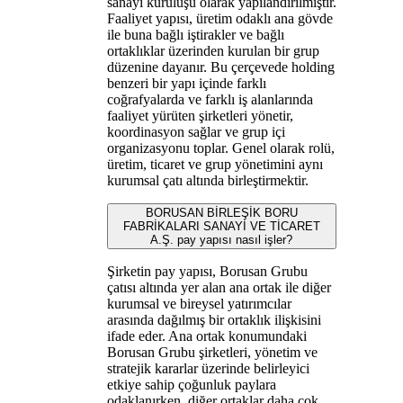
sanayi kuruluşu olarak yapılandırılmıştır.
Faaliyet yapısı, üretim odaklı ana gövde
ile buna bağlı iştirakler ve bağlı
ortaklıklar üzerinden kurulan bir grup
düzenine dayanır. Bu çerçevede holding
benzeri bir yapı içinde farklı
coğrafyalarda ve farklı iş alanlarında
faaliyet yürüten şirketleri yönetir,
koordinasyon sağlar ve grup içi
organizasyonu toplar. Genel olarak rolü,
üretim, ticaret ve grup yönetimini aynı
kurumsal çatı altında birleştirmektir.
BORUSAN BİRLEŞİK BORU
FABRİKALARI SANAYİ VE TİCARET
A.Ş. pay yapısı nasıl işler?
Şirketin pay yapısı, Borusan Grubu
çatısı altında yer alan ana ortak ile diğer
kurumsal ve bireysel yatırımcılar
arasında dağılmış bir ortaklık ilişkisini
ifade eder. Ana ortak konumundaki
Borusan Grubu şirketleri, yönetim ve
stratejik kararlar üzerinde belirleyici
etkiye sahip çoğunluk paylara
odaklanırken, diğer ortaklar daha çok