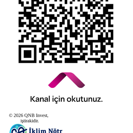
Kamuyu Aydınlatma Esaslarına İlişkin Duyuru
© 2026 QNB Invest,
QNB
iştirakidir.