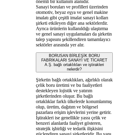
önemli bir kullanım alanıdır.
Sanayi boruları ve profilleri üzerinden
otomotiv, beyaz eşya ve genel makine
imalatı gibi çeşitli imalat sanayi kolları
şirketi etkileyen diğer ana sektörlerdir.
Ayrıca ürünlerin kullanıldığı ulaştırma
ve genel sanayi uygulamaları da şirketin
talep yapısını şekillendiren tamamlayıcı
sektörler arasında yer alır.
BORUSAN BİRLEŞİK BORU
FABRİKALARI SANAYİ VE TİCARET
A.Ş. bağlı ortaklıkları ve iştirakleri
nelerdir?
Şirketin bağlı ortaklıkları, ağırlıklı olarak
çelik boru üretimi ve bu faaliyetleri
destekleyen lojistik ve yatırım
şirketlerinden oluşur. Bu bağlı
ortaklıklar farklı ülkelerde konumlanmış
olup, üretim, dağıtım ve bölgesel
pazarlara erişim işlevlerini yerine getirir.
İştirakleri ise genellikle yassı çelik ve
benzeri alanlarda faaliyet gösteren,
stratejik işbirliği ve tedarik ilişkisini
güçlendiren sanayi şirketleridir. Bu yapı