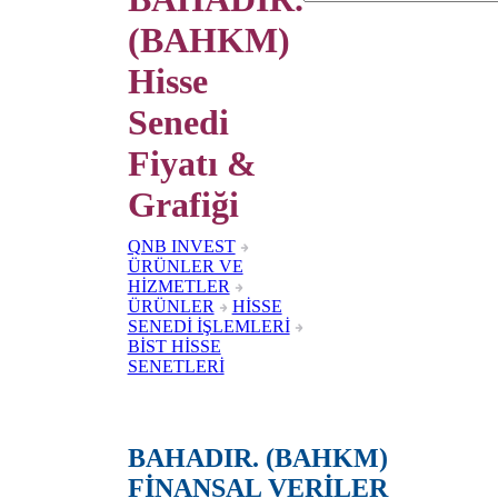
(BAHKM)
Hisse
Senedi
Fiyatı &
Grafiği
QNB INVEST
ÜRÜNLER VE
HİZMETLER
ÜRÜNLER
HİSSE
SENEDİ İŞLEMLERİ
BİST HİSSE
SENETLERİ
BAHADIR. (BAHKM)
FİNANSAL VERİLER