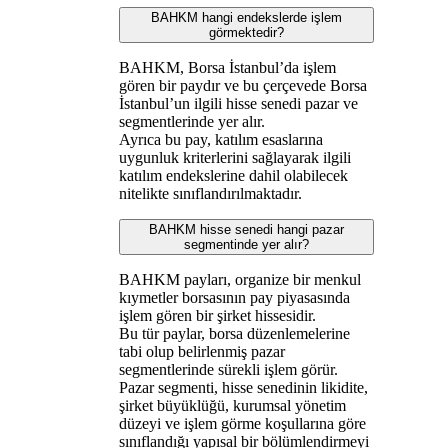
BAHKM hangi endekslerde işlem
görmektedir?
BAHKM, Borsa İstanbul’da işlem
gören bir paydır ve bu çerçevede Borsa
İstanbul’un ilgili hisse senedi pazar ve
segmentlerinde yer alır.
Ayrıca bu pay, katılım esaslarına
uygunluk kriterlerini sağlayarak ilgili
katılım endekslerine dahil olabilecek
nitelikte sınıflandırılmaktadır.
BAHKM hisse senedi hangi pazar
segmentinde yer alır?
BAHKM payları, organize bir menkul
kıymetler borsasının pay piyasasında
işlem gören bir şirket hissesidir.
Bu tür paylar, borsa düzenlemelerine
tabi olup belirlenmiş pazar
segmentlerinde sürekli işlem görür.
Pazar segmenti, hisse senedinin likidite,
şirket büyüklüğü, kurumsal yönetim
düzeyi ve işlem görme koşullarına göre
sınıflandığı yapısal bir bölümlendirmeyi