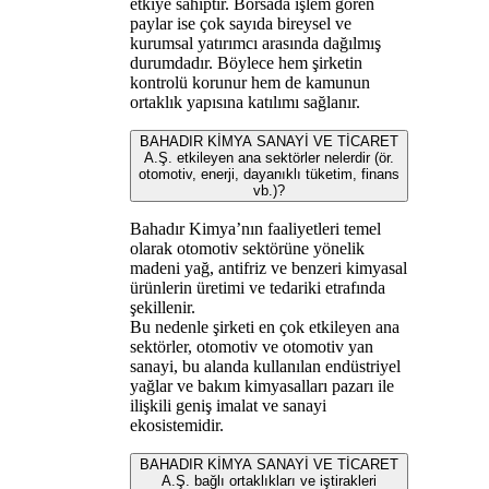
etkiye sahiptir. Borsada işlem gören
paylar ise çok sayıda bireysel ve
kurumsal yatırımcı arasında dağılmış
durumdadır. Böylece hem şirketin
kontrolü korunur hem de kamunun
ortaklık yapısına katılımı sağlanır.
BAHADIR KİMYA SANAYİ VE TİCARET
A.Ş. etkileyen ana sektörler nelerdir (ör.
otomotiv, enerji, dayanıklı tüketim, finans
vb.)?
Bahadır Kimya’nın faaliyetleri temel
olarak otomotiv sektörüne yönelik
madeni yağ, antifriz ve benzeri kimyasal
ürünlerin üretimi ve tedariki etrafında
şekillenir.
Bu nedenle şirketi en çok etkileyen ana
sektörler, otomotiv ve otomotiv yan
sanayi, bu alanda kullanılan endüstriyel
yağlar ve bakım kimyasalları pazarı ile
ilişkili geniş imalat ve sanayi
ekosistemidir.
BAHADIR KİMYA SANAYİ VE TİCARET
A.Ş. bağlı ortaklıkları ve iştirakleri