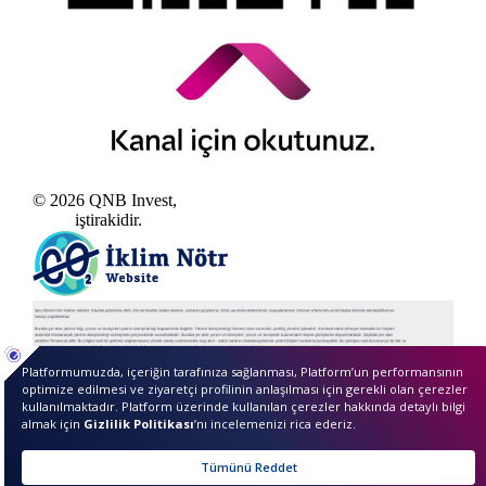
© 2026 QNB Invest,
QNB
iştirakidir.
sıkcasorulan
Sunucu Bilgisi
Merhaba ben InvestIQ. Size
nasıl yardımcı olabilirim?