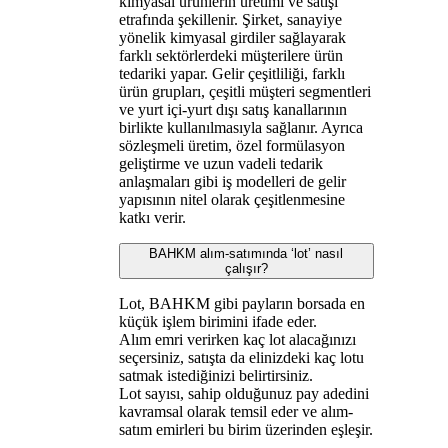
kimyasal ürünlerin üretimi ve satışı
etrafında şekillenir. Şirket, sanayiye
yönelik kimyasal girdiler sağlayarak
farklı sektörlerdeki müşterilere ürün
tedariki yapar. Gelir çeşitliliği, farklı
ürün grupları, çeşitli müşteri segmentleri
ve yurt içi-yurt dışı satış kanallarının
birlikte kullanılmasıyla sağlanır. Ayrıca
sözleşmeli üretim, özel formülasyon
geliştirme ve uzun vadeli tedarik
anlaşmaları gibi iş modelleri de gelir
yapısının nitel olarak çeşitlenmesine
katkı verir.
BAHKM alım-satımında ‘lot’ nasıl
çalışır?
Lot, BAHKM gibi payların borsada en
küçük işlem birimini ifade eder.
Alım emri verirken kaç lot alacağınızı
seçersiniz, satışta da elinizdeki kaç lotu
satmak istediğinizi belirtirsiniz.
Lot sayısı, sahip olduğunuz pay adedini
kavramsal olarak temsil eder ve alım-
satım emirleri bu birim üzerinden eşleşir.