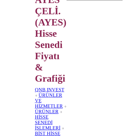
ÇELİ.
(AYES)
Hisse
Senedi
Fiyatı
&
Grafiği
QNB INVEST
ÜRÜNLER
VE
HİZMETLER
ÜRÜNLER
HİSSE
SENEDİ
İŞLEMLERİ
BİST HİSSE