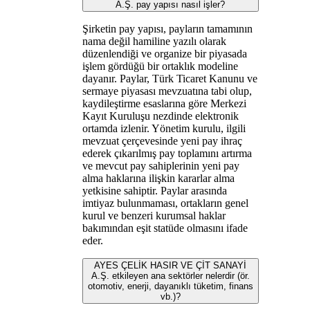
A.Ş. pay yapısı nasıl işler?
Şirketin pay yapısı, payların tamamının
nama değil hamiline yazılı olarak
düzenlendiği ve organize bir piyasada
işlem gördüğü bir ortaklık modeline
dayanır. Paylar, Türk Ticaret Kanunu ve
sermaye piyasası mevzuatına tabi olup,
kaydileştirme esaslarına göre Merkezi
Kayıt Kuruluşu nezdinde elektronik
ortamda izlenir. Yönetim kurulu, ilgili
mevzuat çerçevesinde yeni pay ihraç
ederek çıkarılmış pay toplamını artırma
ve mevcut pay sahiplerinin yeni pay
alma haklarına ilişkin kararlar alma
yetkisine sahiptir. Paylar arasında
imtiyaz bulunmaması, ortakların genel
kurul ve benzeri kurumsal haklar
bakımından eşit statüde olmasını ifade
eder.
AYES ÇELİK HASIR VE ÇİT SANAYİ
A.Ş. etkileyen ana sektörler nelerdir (ör.
otomotiv, enerji, dayanıklı tüketim, finans
vb.)?