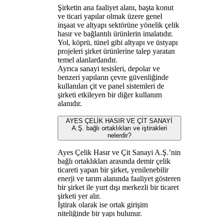
Şirketin ana faaliyet alanı, başta konut
ve ticari yapılar olmak üzere genel
inşaat ve altyapı sektörüne yönelik çelik
hasır ve bağlantılı ürünlerin imalatıdır.
Yol, köprü, tünel gibi altyapı ve üstyapı
projeleri şirket ürünlerine talep yaratan
temel alanlardandır.
Ayrıca sanayi tesisleri, depolar ve
benzeri yapıların çevre güvenliğinde
kullanılan çit ve panel sistemleri de
şirketi etkileyen bir diğer kullanım
alanıdır.
AYES ÇELİK HASIR VE ÇİT SANAYİ
A.Ş. bağlı ortaklıkları ve iştirakleri
nelerdir?
Ayes Çelik Hasır ve Çit Sanayi A.Ş.’nin
bağlı ortaklıkları arasında demir çelik
ticareti yapan bir şirket, yenilenebilir
enerji ve tarım alanında faaliyet gösteren
bir şirket ile yurt dışı merkezli bir ticaret
şirketi yer alır.
İştirak olarak ise ortak girişim
niteliğinde bir yapı bulunur.