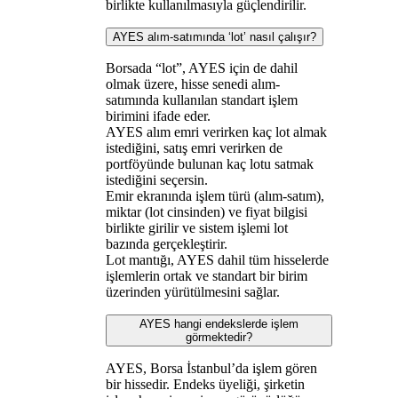
birlikte kullanılmasıyla güçlendirilir.
AYES alım-satımında ‘lot’ nasıl çalışır?
Borsada “lot”, AYES için de dahil
olmak üzere, hisse senedi alım-
satımında kullanılan standart işlem
birimini ifade eder.
AYES alım emri verirken kaç lot almak
istediğini, satış emri verirken de
portföyünde bulunan kaç lotu satmak
istediğini seçersin.
Emir ekranında işlem türü (alım-satım),
miktar (lot cinsinden) ve fiyat bilgisi
birlikte girilir ve sistem işlemi lot
bazında gerçekleştirir.
Lot mantığı, AYES dahil tüm hisselerde
işlemlerin ortak ve standart bir birim
üzerinden yürütülmesini sağlar.
AYES hangi endekslerde işlem
görmektedir?
AYES, Borsa İstanbul’da işlem gören
bir hissedir. Endeks üyeliği, şirketin