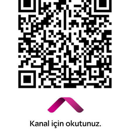
Bilgi Toplumu Hizmetleri
Kişisel Verilerin Korunması
YTM - Zamanaşımına Uğrayacak Emanet ve
Alacaklar
Kamuyu Aydınlatma Esaslarına İlişkin Duyuru