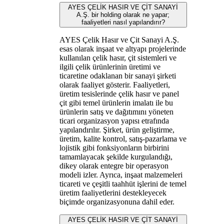
AYES ÇELİK HASIR VE ÇİT SANAYİ
A.Ş. bir holding olarak ne yapar;
faaliyetleri nasıl yapılandırır?
AYES Çelik Hasır ve Çit Sanayi A.Ş.
esas olarak inşaat ve altyapı projelerinde
kullanılan çelik hasır, çit sistemleri ve
ilgili çelik ürünlerinin üretimi ve
ticaretine odaklanan bir sanayi şirketi
olarak faaliyet gösterir. Faaliyetleri,
üretim tesislerinde çelik hasır ve panel
çit gibi temel ürünlerin imalatı ile bu
ürünlerin satış ve dağıtımını yöneten
ticari organizasyon yapısı etrafında
yapılandırılır. Şirket, ürün geliştirme,
üretim, kalite kontrol, satış-pazarlama ve
lojistik gibi fonksiyonların birbirini
tamamlayacak şekilde kurgulandığı,
dikey olarak entegre bir operasyon
modeli izler. Ayrıca, inşaat malzemeleri
ticareti ve çeşitli taahhüt işlerini de temel
üretim faaliyetlerini destekleyecek
biçimde organizasyonuna dahil eder.
AYES ÇELİK HASIR VE ÇİT SANAYİ