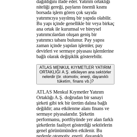
dağıldığını ifade eder. Yatırım ortaklığı
niteliği gereği, payların önemli kısmı
borsada işlem gören çok sayıda
yatırımcıya yayılmış bir yapıda olabilir.
Bu yapı içinde genellikle bir veya birkaç
ana ortak ile kurumsal ve bireysel
yatırımcılardan oluşan geniş bir
yatırımcı tabanı bulunur. Pay yapısı
zaman içinde yapılan işlemler, pay
devirleri ve sermaye piyasası işlemlerine
bağlı olarak değişiklik gösterebilir.
ATLAS MENKUL KIYMETLER YATIRIM
ORTAKLIĞI A.Ş. etkileyen ana sektörler
nelerdir (ör. otomotiv, enerji, dayanıklı
tüketim, finans vb.)?
ATLAS Menkul Kıymetler Yatırım
Ortaklığı A.Ş. doğrudan bir sanayi
şirketi gibi tek bir üretim dalına bağlı
değildir; ana etkilenme alanı finans ve
sermaye piyasalarıdır. Şirketin
performansı, portföyünde yer alan farklı
şirketlerin faaliyet gösterdiği sektörlerin
genel görünümünden etkilenir. Bu
nedenle otomotiv, enerji, dayanıklı