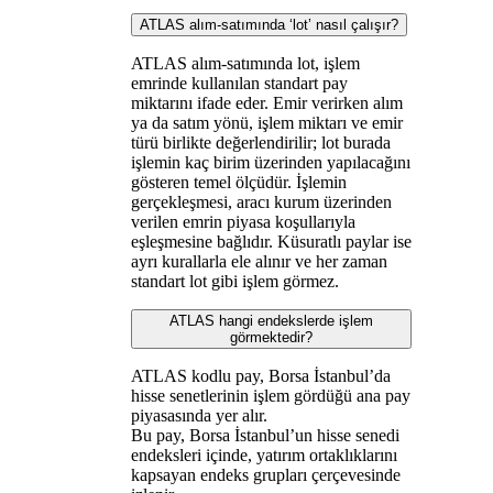
ATLAS alım-satımında ‘lot’ nasıl çalışır?
ATLAS alım-satımında lot, işlem
emrinde kullanılan standart pay
miktarını ifade eder. Emir verirken alım
ya da satım yönü, işlem miktarı ve emir
türü birlikte değerlendirilir; lot burada
işlemin kaç birim üzerinden yapılacağını
gösteren temel ölçüdür. İşlemin
gerçekleşmesi, aracı kurum üzerinden
verilen emrin piyasa koşullarıyla
eşleşmesine bağlıdır. Küsuratlı paylar ise
ayrı kurallarla ele alınır ve her zaman
standart lot gibi işlem görmez.
ATLAS hangi endekslerde işlem
görmektedir?
ATLAS kodlu pay, Borsa İstanbul’da
hisse senetlerinin işlem gördüğü ana pay
piyasasında yer alır.
Bu pay, Borsa İstanbul’un hisse senedi
endeksleri içinde, yatırım ortaklıklarını
kapsayan endeks grupları çerçevesinde