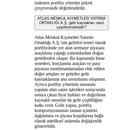
üstlenen portföy yönetim şirketi
çerçevesinde değerlendirilir.
ATLAS MENKUL KIYMETLER YATIRIM
ORTAKLIĞI A.Ş. gelir kaynakları nasıl
çeşitlenmektedir?
Atlas Menkul Kıymetler Yatırım
Ortaklığı A.Ş.’nin gelirleri temel olarak
portföyünde yer alan sermaye piyasası
araçlarına yaptığı yatırımlardan doğan
getirilerden oluşur. Bu kapsamda hisse
senetleri, borçlanma araçları ve para
piyasası enstrümanlarından elde edilen
değer artışları ve getiriler gelir
kaynaklarının ana unsurlarını oluşturur.
Ayrıca portföy yönetimi sırasında
yapılan alım satım işlemleri sonucunda
ortaya çıkan fiyat farkları ve değerleme
kaynaklı unsurlar da gelir çeşitliliğine
katkı verir. Gelir yapısı, portföy
kompozisyonunun zaman içindeki
dağılımına ve piyasa koşullarına bağlı
olarak niteliksel anlamda değişkenlik
gösterebilir.