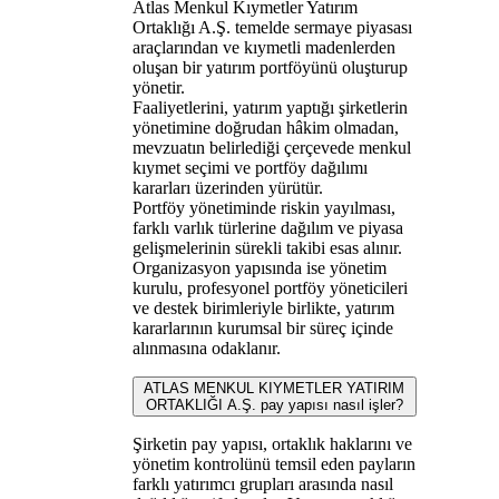
Atlas Menkul Kıymetler Yatırım
Ortaklığı A.Ş. temelde sermaye piyasası
araçlarından ve kıymetli madenlerden
oluşan bir yatırım portföyünü oluşturup
yönetir.
Faaliyetlerini, yatırım yaptığı şirketlerin
yönetimine doğrudan hâkim olmadan,
mevzuatın belirlediği çerçevede menkul
kıymet seçimi ve portföy dağılımı
kararları üzerinden yürütür.
Portföy yönetiminde riskin yayılması,
farklı varlık türlerine dağılım ve piyasa
gelişmelerinin sürekli takibi esas alınır.
Organizasyon yapısında ise yönetim
kurulu, profesyonel portföy yöneticileri
ve destek birimleriyle birlikte, yatırım
kararlarının kurumsal bir süreç içinde
alınmasına odaklanır.
ATLAS MENKUL KIYMETLER YATIRIM
ORTAKLIĞI A.Ş. pay yapısı nasıl işler?
Şirketin pay yapısı, ortaklık haklarını ve
yönetim kontrolünü temsil eden payların
farklı yatırımcı grupları arasında nasıl