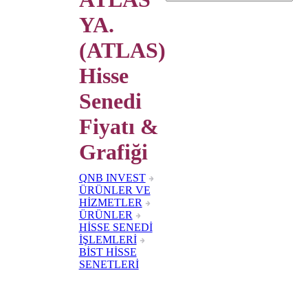
YA.
(ATLAS)
Hisse
Senedi
Fiyatı &
Grafiği
QNB INVEST
ÜRÜNLER VE
HİZMETLER
ÜRÜNLER
HİSSE SENEDİ
İŞLEMLERİ
BİST HİSSE
SENETLERİ