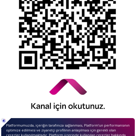
Alacaklar
Kamuyu Aydınlatma Esaslarına İlişkin Duyuru
© 2026 QNB Invest,
QNB
iştirakidir.