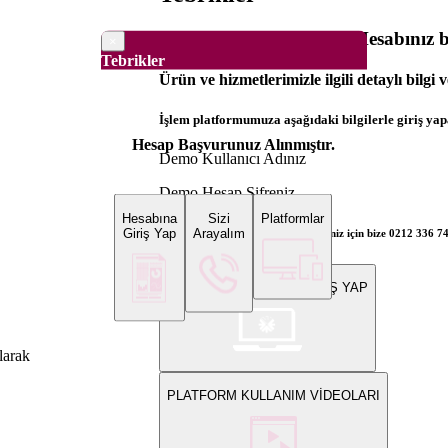
Dünya Borsaları Demo Hesabınız ba
×
Tebrikler
Ürün ve hizmetlerimizle ilgili detaylı bilgi 
İşlem platformumuza aşağıdaki bilgilerle giriş yapa
Hesap Başvurunuz Alınmıştır.
Demo Kullanıcı Adınız
Demo Hesap Şifreniz
Hesabına
Sizi
Platformlar
Giriş Yap
Arayalım
Bilgi ve gerçek hesap açılış talepleriniz için bize 0212 336 7
WEB PLATFORMUNA GİRİŞ YAP
larak
PLATFORM KULLANIM VİDEOLARI