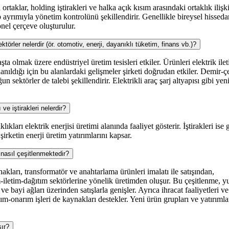
ortaklar, holding iştirakleri ve halka açık kısım arasındaki ortaklık ilişki
 ayrımıyla yönetim kontrolünü şekillendirir. Genellikle bireysel hissedar
nel çerçeve oluşturulur.
ler nelerdir (ör. otomotiv, enerji, dayanıklı tüketim, finans vb.)?
şta olmak üzere endüstriyel üretim tesisleri etkiler. Ürünleri elektrik ile
anıldığı için bu alanlardaki gelişmeler şirketi doğrudan etkiler. Demir-çe
n sektörler de talebi şekillendirir. Elektrikli araç şarj altyapısı gibi yeni
e iştirakleri nelerdir?
arı elektrik enerjisi üretimi alanında faaliyet gösterir. İştirakleri ise
 şirketin enerji üretim yatırımlarını kapsar.
nasıl çeşitlenmektedir?
arı, transformatör ve anahtarlama ürünleri imalatı ile satışından,
im-iletim-dağıtım sektörlerine yönelik üretimden oluşur. Bu çeşitlenme, yu
ve bayi ağları üzerinden satışlarla genişler. Ayrıca ihracat faaliyetleri ve
ım-onarım işleri de kaynakları destekler. Yeni ürün grupları ve yatırımla
şır?