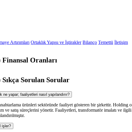
maye Artırımları
Ortaklık Yapısı ve İştirakler
Bilanço
Temettü
İletişim
Finansal Oranları
ıkça Sorulan Sorular
e yapar; faaliyetleri nasıl yapılandırır?
nahtarlama ürünleri sektöründe faaliyet gösteren bir şirkettir. Holding o
ve satış süreçlerini yönetir. Faaliyetleri, transformatör imalatı ve ilgili
andırılmıştır.
işler?