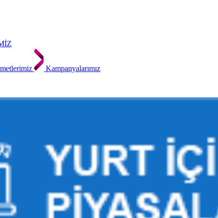
MİZ
metlerimiz
Kampanyalarımız