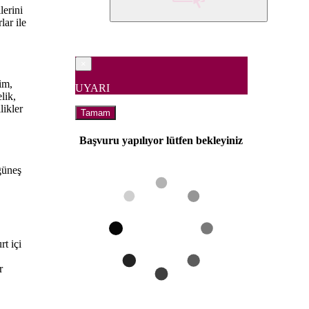
lerini
lar ile
×
tim,
UYARI
lik,
likler
Tamam
Başvuru yapılıyor lütfen bekleyiniz
 güneş
rt içi
r