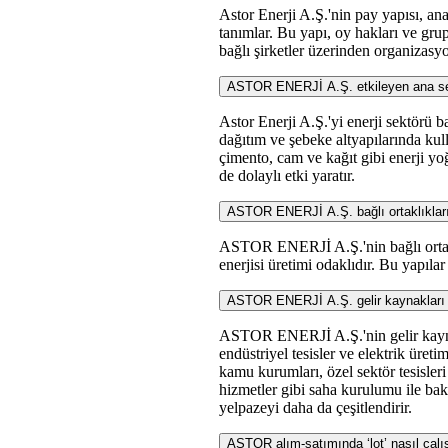
Astor Enerji A.Ş.'nin pay yapısı, ana 
tanımlar. Bu yapı, oy hakları ve grup
bağlı şirketler üzerinden organizasyo
ASTOR ENERJİ A.Ş. etkileyen ana sektör
Astor Enerji A.Ş.'yi enerji sektörü ba
dağıtım ve şebeke altyapılarında kull
çimento, cam ve kağıt gibi enerji yoğu
de dolaylı etki yaratır.
ASTOR ENERJİ A.Ş. bağlı ortaklıkları v
ASTOR ENERJİ A.Ş.'nin bağlı ortaklıkl
enerjisi üretimi odaklıdır. Bu yapılar
ASTOR ENERJİ A.Ş. gelir kaynakları 
ASTOR ENERJİ A.Ş.'nin gelir kaynakl
endüstriyel tesisler ve elektrik üret
kamu kurumları, özel sektör tesisleri 
hizmetler gibi saha kurulumu ile bak
yelpazeyi daha da çeşitlendirir.
ASTOR alım-satımında ‘lot’ nasıl çalı