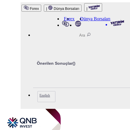
QNB Invest
Forex
|
Dünya Borsaları
|
Forex
Dünya Borsaları
Önerilen Sonuçlar(
)
English