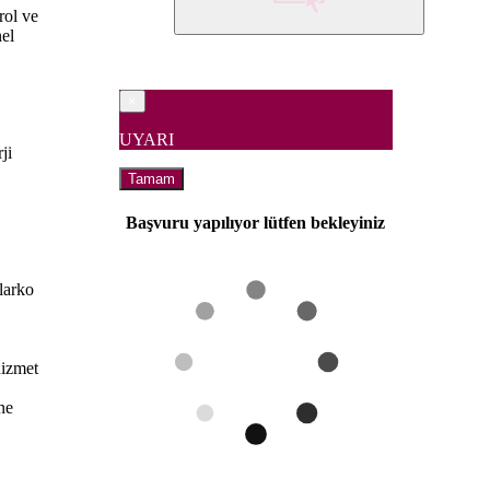
rol ve
nel
×
UYARI
ji
Tamam
Başvuru yapılıyor lütfen bekleyiniz
larko
 hizmet
ne