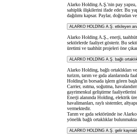
Alarko Holding A.Ş.'nin pay yapısı, a
sahiplik ilişkilerini ifade eder. Bu y
dağılımı kapsar. Paylar, doğrudan ve 
ALARKO HOLDİNG A.Ş. etkileyen ana sek
Alarko Holding A.Ş., enerji, taahhüt,
sektörlerde faaliyet gösterir. Bu sektö
üretimi ve taahhüt projeleri öne çıkan
ALARKO HOLDİNG A.Ş. bağlı ortaklıklar
Alarko Holding, bağlı ortaklıkları ve i
turizm, tarım ve gıda alanlarında faa
Holding'in borsada işlem gören başl
Carrier, ısıtma, soğutma, havalandır
gayrimenkul geliştirme faaliyetlerini
Enerji alanında Holding, elektrik ür
havalimanları, raylı sistemler, altyapı
vermektedir.
Tarım ve gıda sektöründe ise Alarko 
yönelik bağlı ortaklıklar bulunmakta
ALARKO HOLDİNG A.Ş. gelir kaynaklar