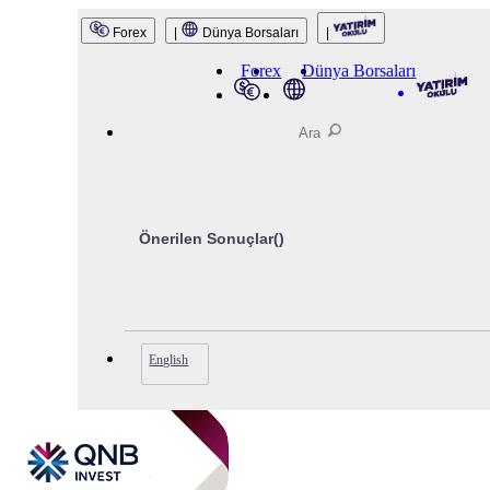
QNB Invest
Forex
|
Dünya Borsaları
|
Forex
Dünya Borsaları
Önerilen Sonuçlar(
)
English