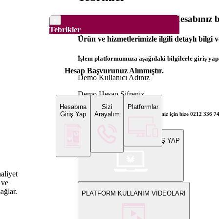
Dünya Borsaları Demo Hesabınız ba
×
Tebrikler
Ürün ve hizmetlerimizle ilgili detaylı bilgi 
İşlem platformumuza aşağıdaki bilgilerle giriş yapa
Hesap Başvurunuz Alınmıştır.
Demo Kullanıcı Adınız
Demo Hesap Şifreniz
Hesabına
Sizi
Platformlar
Giriş Yap
Arayalım
Bilgi ve gerçek hesap açılış talepleriniz için bize 0212 336 7
WEB PLATFORMUNA GİRİŞ YAP
aliyet
 ve
sağlar.
PLATFORM KULLANIM VİDEOLARI