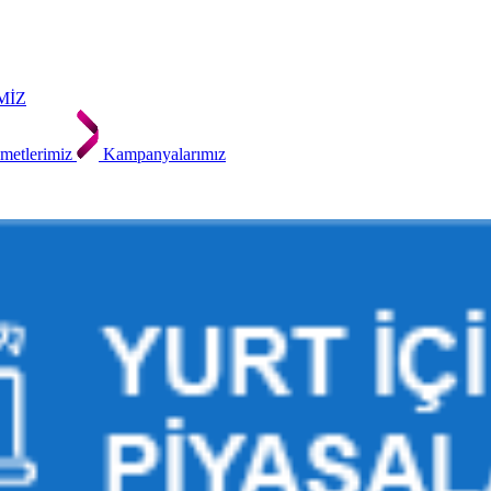
MİZ
metlerimiz
Kampanyalarımız