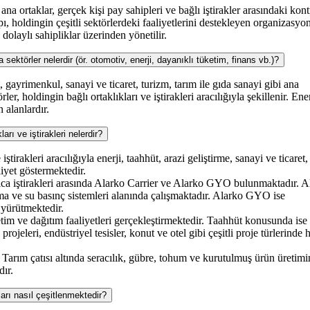
na ortaklar, gerçek kişi pay sahipleri ve bağlı iştirakler arasındaki kont
apı, holdingin çeşitli sektörlerdeki faaliyetlerini destekleyen organizasyo
dolaylı sahipliklar üzerinden yönetilir.
törler nelerdir (ör. otomotiv, enerji, dayanıklı tüketim, finans vb.)?
 gayrimenkul, sanayi ve ticaret, turizm, tarım ile gıda sanayi gibi ana
rler, holdingin bağlı ortaklıkları ve iştirakleri aracılığıyla şekillenir. Ener
 alanlardır.
ı ve iştirakleri nelerdir?
ştirakleri aracılığıyla enerji, taahhüt, arazi geliştirme, sanayi ve ticaret,
liyet göstermektedir.
ıca iştirakleri arasında Alarko Carrier ve Alarko GYO bulunmaktadır. A
ma ve su basınç sistemleri alanında çalışmaktadır. Alarko GYO ise
 yürütmektedir.
etim ve dağıtım faaliyetleri gerçekleştirmektedir. Taahhüt konusunda ise
 projeleri, endüstriyel tesisler, konut ve otel gibi çeşitli proje türlerinde
Tarım çatısı altında seracılık, gübre, tohum ve kurutulmuş ürün üretimi
dır.
ı nasıl çeşitlenmektedir?