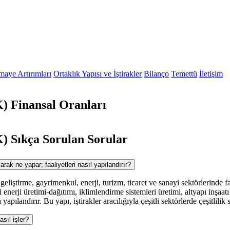
maye Artırımları
Ortaklık Yapısı ve İştirakler
Bilanço
Temettü
İletişim
Finansal Oranları
Sıkça Sorulan Sorular
k ne yapar; faaliyetleri nasıl yapılandırır?
eliştirme, gayrimenkul, enerji, turizm, ticaret ve sanayi sektörlerinde fa
i enerji üretimi-dağıtımı, iklimlendirme sistemleri üretimi, altyapı inşaatı
yapılandırır. Bu yapı, iştirakler aracılığıyla çeşitli sektörlerde çeşitlilik 
ıl işler?