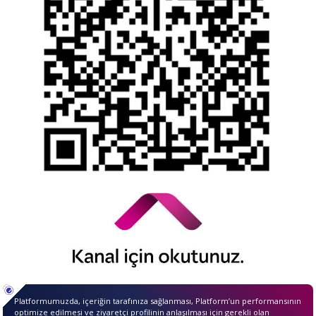
YTM - Zamanaşımına Uğrayacak Emanet ve
Alacaklar
Kamuyu Aydınlatma Esaslarına İlişkin Duyuru
© 2026 QNB Invest,
QNB
iştirakidir.