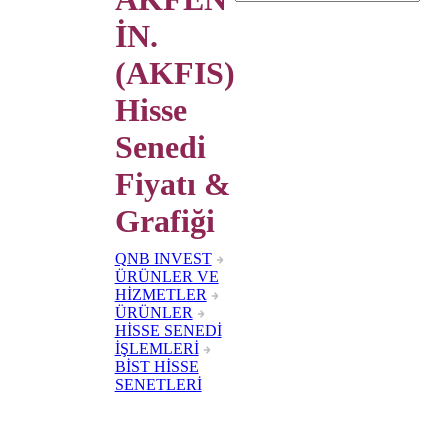
İN.
(AKFIS)
Hisse
Senedi
Fiyatı &
Grafiği
QNB INVEST
ÜRÜNLER VE
HİZMETLER
ÜRÜNLER
HİSSE SENEDİ
İŞLEMLERİ
BİST HİSSE
SENETLERİ