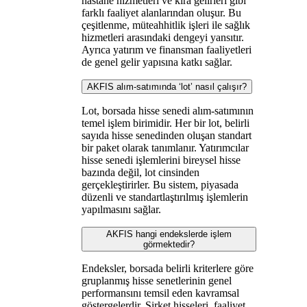
hastane hizmetleri ve kira gelirleri gibi
farklı faaliyet alanlarından oluşur. Bu
çeşitlenme, müteahhitlik işleri ile sağlık
hizmetleri arasındaki dengeyi yansıtır.
Ayrıca yatırım ve finansman faaliyetleri
de genel gelir yapısına katkı sağlar.
AKFIS alım-satımında ‘lot’ nasıl çalışır?
Lot, borsada hisse senedi alım-satımının
temel işlem birimidir. Her bir lot, belirli
sayıda hisse senedinden oluşan standart
bir paket olarak tanımlanır. Yatırımcılar
hisse senedi işlemlerini bireysel hisse
bazında değil, lot cinsinden
gerçekleştirirler. Bu sistem, piyasada
düzenli ve standartlaştırılmış işlemlerin
yapılmasını sağlar.
AKFIS hangi endekslerde işlem
görmektedir?
Endeksler, borsada belirli kriterlere göre
gruplanmış hisse senetlerinin genel
performansını temsil eden kavramsal
göstergelerdir. Şirket hisseleri, faaliyet