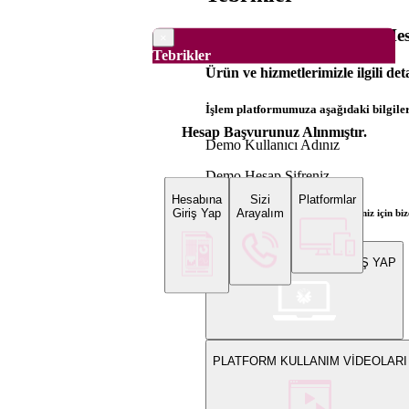
Dünya Borsaları Demo Hesa
×
Tebrikler
Ürün ve hizmetlerimizle ilgili det
İşlem platformumuza aşağıdaki bilgilerl
Hesap Başvurunuz Alınmıştır.
Demo Kullanıcı Adınız
Demo Hesap Şifreniz
Hesabına
Sizi
Platformlar
Giriş Yap
Arayalım
Bilgi ve gerçek hesap açılış talepleriniz için 
WEB PLATFORMUNA GİRİŞ YAP
PLATFORM KULLANIM VİDEOLARI