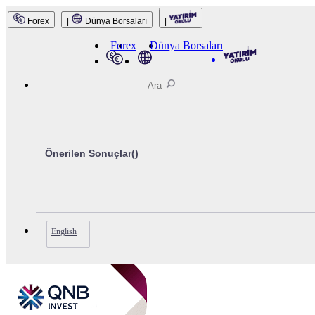
Forex
|
Dünya Borsaları
|
QNB Invest
Forex
Dünya Borsaları
Önerilen Sonuçlar(
)
English