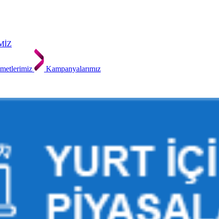
MİZ
metlerimiz
Kampanyalarımız